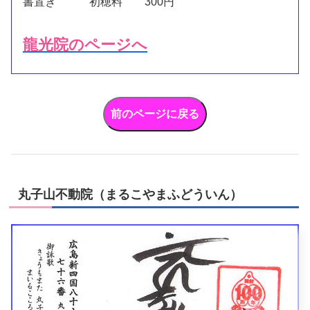
書置き 初穂料 300円
龍光院のページへ
丸子山不動院（まるこやまふどういん）