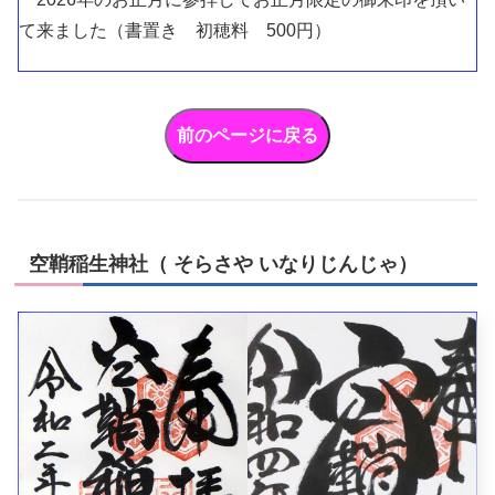
て来ました（書置き 初穂料 500円）
空鞘稲生神社（ そらさや いなりじんじゃ）