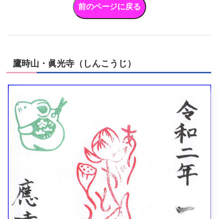
鷹時山・眞光寺（しんこうじ）