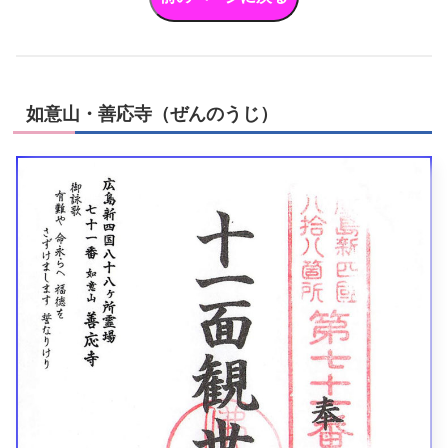
如意山・善応寺（ぜんのうじ）