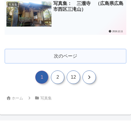
写真集： 三瀧寺 （広島県広島
写真集
市西区三滝山）
2019.12.11
次のページ
次
1
2
12
へ
ホーム
写真集