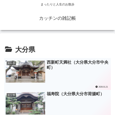
まったりと人生のお散歩
カッチンの雑記帳
大分県
西新町天満社（大分県大分市中央
大分県
町）
2026.01.21
福寿院（大分県大分市荷揚町）
大分県