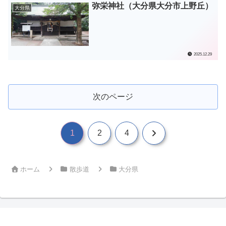
弥栄神社（大分県大分市上野丘）
大分県
2025.12.29
次のページ
次
1
2
4
へ
ホーム
散歩道
大分県