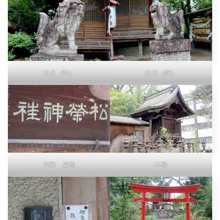
狛犬（吽）
狛犬（阿）
拝殿 扁額
本殿