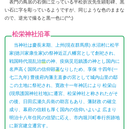
表門の鳥居の右側に立っている平松折次先生顕彰碑、黒
い石に字を彫っているようですが、同じような色のままな
ので、逆光で撮ると黒一色に(^^;)
松栄神社沿革
当神社は慶長末期、上州(現在群馬県) 水沼村に松平
家(徳川家康生家)の祭神近正八幡宮として創祀され、
戦国時代混乱治
世
の神、疫病災厄鎮護の神とし国内に
名声高く国民の信仰顕
著
なりしため、享保 十四年(一
七二九年) 豊後府内藩主直参の宮として城内山里の邸
この土地に祭祀され、寛政十一年神託により 松栄山
(現県護国神社社地)に遷宮、松栄神社と称されたがそ
の後、日田広瀬久兵衛の助言もあり、藩財政 の確立
成り、幕府の信頼も厚く国内の信仰いよいよ 広まり
明治十八年住民の信望に応え、市内堀川町奉行所跡地
に新宮建立遷宮す。