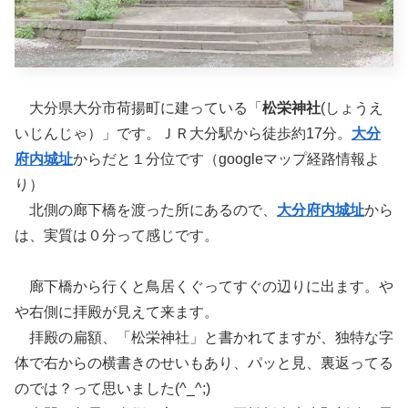
大分県大分市荷揚町に建っている「
松栄神社
(しょうえ
いじんじゃ）」です。ＪＲ大分駅から徒歩約17分。
大分
府内城址
からだと１分位です（googleマップ経路情報よ
り）
北側の廊下橋を渡った所にあるので、
大分府内城址
から
は、実質は０分って感じです。
廊下橋から行くと鳥居くぐってすぐの辺りに出ます。や
や右側に拝殿が見えて来ます。
拝殿の扁額、「松栄神社」と書かれてますが、独特な字
体で右からの横書きのせいもあり、パッと見、裏返ってる
のでは？って思いました(^_^;)