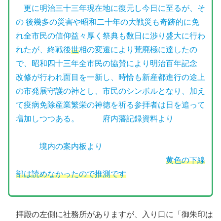
更に明治三十三年現在地に復元し今日に至るが、そ
の 後幾多の災害や昭和二十年の大戦災も奇跡的に免
れ全市民の信仰益々厚く祭典も数日に渉り盛大に行わ
れたが、終戦後
世
相の変遷により荒廃極に達したの
で、昭和四十三年全市民の協賛により明治百年記念
改修が行われ面目を一新し、時恰も新産都進行の途上
の市発展守護の神とし、市民のシンボルとなり、加え
て疫病免除産業繁栄の神徳を祈る参拝者は日を追って
増加しつつある。 府内藩記録資料より
境内の案内板より
黄色の下線
部は読めなかったので推測です
拝殿の左側に社務所がありますが、入り口に「御朱印は