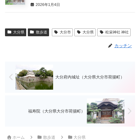
2026年1月4日
大分県
散歩道
大分市
大分県
松栄神社 神社
カッチン
大分府内城址（大分県大分市荷揚町）
福寿院（大分県大分市荷揚町）
ホーム
散歩道
大分県