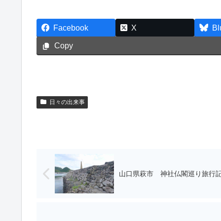
Facebook
X
Bl
Copy
日々の出来事
山口県萩市 神社仏閣巡り旅行記（