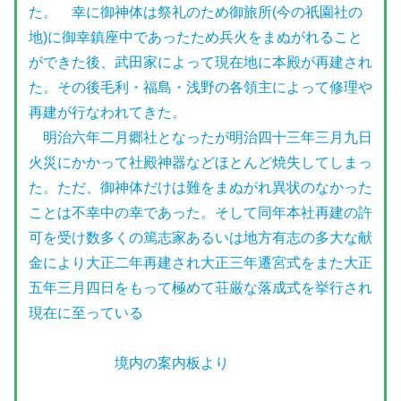
た。 幸に御神体は祭礼のため御旅所(今の祇園社の
地)に御幸鎮座中であったため兵火をまぬがれること
ができた後、武田家によって現在地に本殿が再建され
た。その後毛利・福島・浅野の各領主によって修理や
再建が行なわれてきた。
明治六年二月郷社となったが明治四十三年三月九日
火災にかかって社殿神器などほとんど焼失してしまっ
た。ただ、御神体だけは難をまぬがれ異状のなかった
ことは不幸中の幸であった。そして同年本社再建の許
可を受け数多くの篤志家あるいは地方有志の多大な献
金により大正二年再建され大正三年遷宮式をまた大正
五年三月四日をもって極めて荘厳な落成式を挙行され
現在に至っている
境内の案内板より