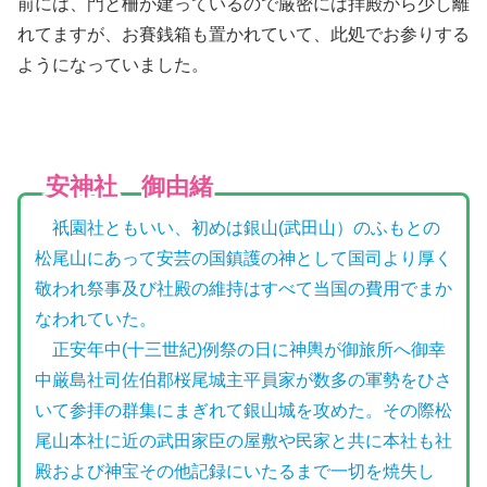
前には、門と柵が建っているので厳密には拝殿から少し離
れてますが、お賽銭箱も置かれていて、此処でお参りする
ようになっていました。
安神社 御由緒
祇園社ともいい、初めは銀山(武田山）のふもとの
松尾山にあって安芸の国鎮護の神として国司より厚く
敬われ祭事及び社殿の維持はすべて当国の費用でまか
なわれていた。
正安年中(十三世紀)例祭の日に神輿が御旅所へ御幸
中厳島社司佐伯郡桜尾城主平員家が数多の軍勢をひさ
いて参拝の群集にまぎれて銀山城を攻めた。その際松
尾山本社に近の武田家臣の屋敷や民家と共に本社も社
殿および神宝その他記録にいたるまで一切を焼失し