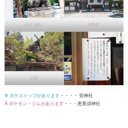
狛犬（阿）
拝殿前
本殿
Φ ポケストップがあります
・・・・ 安神社
Å ポケモン・ジムがあります
・・・恵美須神社