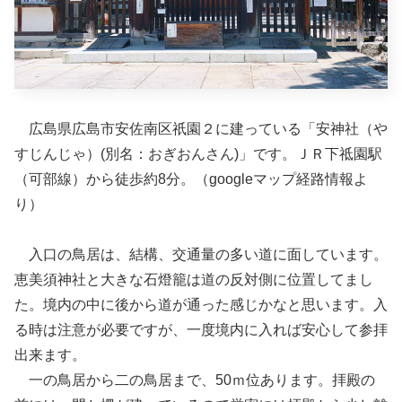
広島県広島市安佐南区祇園２に建っている「安神社（や
すじんじゃ）(別名：おぎおんさん)」です。ＪＲ下祗園駅
（可部線）から徒歩約8分。（googleマップ経路情報よ
り）
入口の鳥居は、結構、交通量の多い道に面しています。
恵美須神社と大きな石燈籠は道の反対側に位置してまし
た。境内の中に後から道が通った感じかなと思います。入
る時は注意が必要ですが、一度境内に入れば安心して参拝
出来ます。
一の鳥居から二の鳥居まで、50ｍ位あります。拝殿の