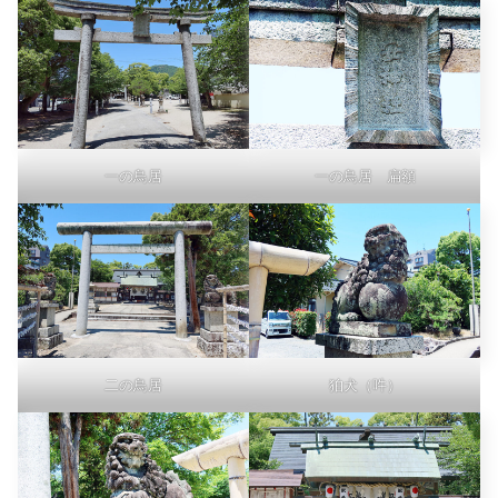
一の鳥居
一の鳥居 扁額
二の鳥居
狛犬（吽）