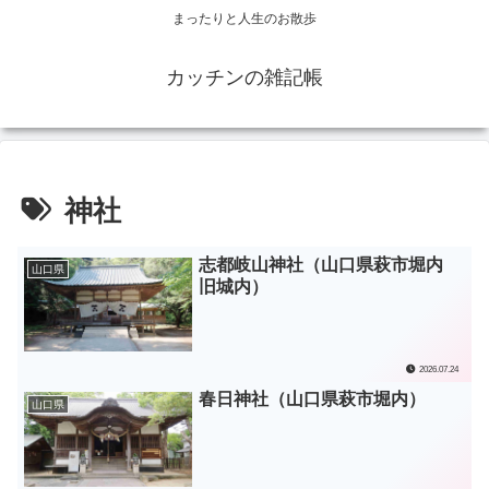
まったりと人生のお散歩
カッチンの雑記帳
神社
志都岐山神社（山口県萩市堀内
山口県
旧城内）
2026.07.24
春日神社（山口県萩市堀内）
山口県