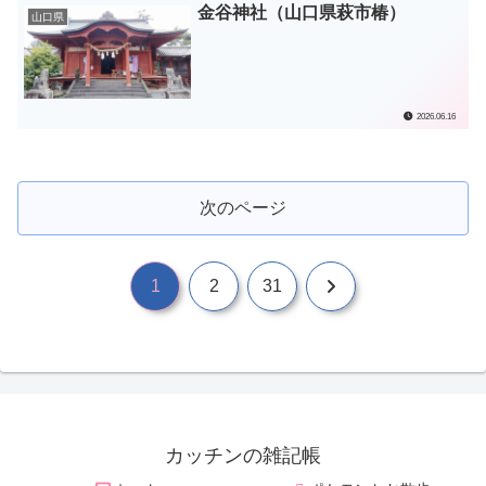
金谷神社（山口県萩市椿）
山口県
2026.06.16
次のページ
次
1
2
31
へ
カッチンの雑記帳