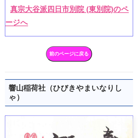
真宗大谷派四日市別院 (東別院)のペ
ージへ
響山稲荷社（ひびきやまいなりし
ゃ）