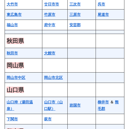
大竹市
廿日市市
三次市
呉市
東広島市
竹原市
三原市
尾道市
福山市
府中市
安芸郡
秋田県
秋田市
大館市
岡山県
岡山市中区
岡山市北区
山口県
山口持（湯田温
山口市（山
柳井市
＆
熊
岩国市
泉）
口駅）
毛郡
下関市
萩市