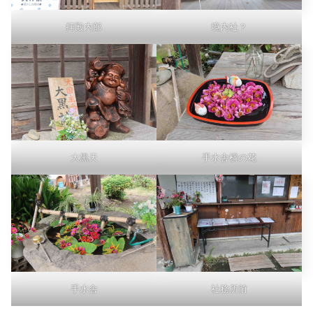
拝殿内部
境内社？
大黒天
手水舎横の花
手水舎
社務所前