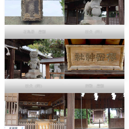
石鳥居 扁額
狛犬（吽）
狛犬（阿）
拝殿 扁額