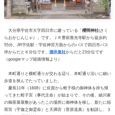
大分県宇佐市大字四日市に建っている「
櫻岡神社
(さく
らおかじんじゃ）」です。ＪＲ豊前善光寺駅から徒歩約
55分。JR宇佐駅・宇佐神宮方面からのバスで四日市バス
停からだと６分位です。
酒井泉社
からだと23分位です
（googleマップ経路情報より）
本町通りと横町通りが交わる辺り、本町通り沿いに細い
歩道を挟んでたっていました。
慶長11年（1608）に佐賀から蛭子様の御神体を持ち帰
ってきた蛭子宮（事代主命）が始まりで、その後、細川家
の御茶屋屋敷があったこの場所に御神体を移し、新たに稲
荷宮（宇迦之御霊命）と天満宮（菅原道真）を勧請し、３