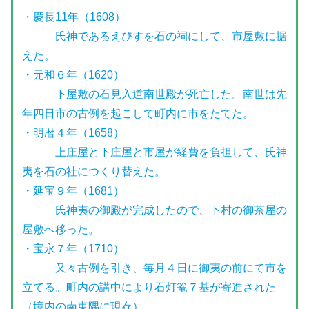
・慶長11年（1608）
氏神であるえびすを石の祠にして、市屋敷に据
えた。
・元和６年（1620）
下屋敷の石見入道南世殿が死亡した。南世は先
年四日市の古例を起こして町内に市をたてた。
・明暦４年（1658）
上庄屋と下庄屋と市屋が経費を負担して、氏神
夷を石の社につくり替えた。
・延宝９年（1681）
氏神夷の御殿が完成したので、下村の御茶屋の
屋敷へ移った。
・宝永７年（1710）
又々古例を引き、毎月４日に御夷の前にて市を
立てる。町内の講中により石灯篭７基が寄進された
（境内の南東隅に現存）