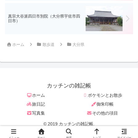
真宗大谷派四日市別院（大分県宇佐市四
日市）
ホーム
散歩道
大分県
カッチンの雑記帳
ホーム
ポケモンとお散歩
旅日記
御朱印帳
写真集
その他の項目
© 2019 カッチンの雑記帳.
/* クリッカブル用コード */
メニュー
ホーム
検索
トップ
サイドバー