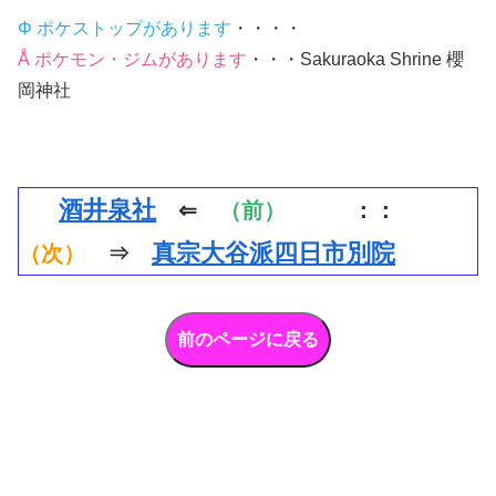
Φ ポケストップがあります
・・・・
Å ポケモン・ジムがあります
・・・Sakuraoka Shrine 櫻
岡神社
酒井泉社
⇐
（前）
：：
真宗大谷派四日市別院
（次）
⇒