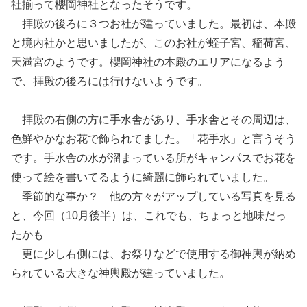
社揃って櫻岡神社となったそうです。
拝殿の後ろに３つお社が建っていました。最初は、本殿
と境内社かと思いましたが、このお社が蛭子宮、稲荷宮、
天満宮のようです。櫻岡神社の本殿のエリアになるよう
で、拝殿の後ろには行けないようです。
拝殿の右側の方に手水舎があり、手水舎とその周辺は、
色鮮やかなお花で飾られてました。「花手水」と言うそう
です。手水舎の水が溜まっている所がキャンパスでお花を
使って絵を書いてるように綺麗に飾られていました。
季節的な事か？ 他の方々がアップしている写真を見る
と、今回（10月後半）は、これでも、ちょっと地味だっ
たかも
更に少し右側には、お祭りなどで使用する御神輿が納め
られている大きな神輿殿が建っていました。