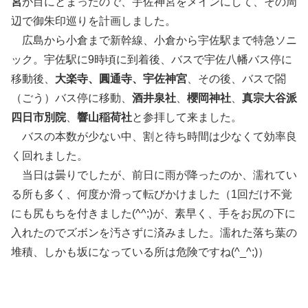
宮
が目にとまったので、宇佐神宮をメインにして、その周
辺で御朱印巡りを計画しました。
広島から小倉まで新幹線、小倉から宇佐駅まで特急ソニ
ック。宇佐駅に9時頃に到着後、バスで宇佐八幡バス停に
移動後、
大楽寺、圓通寺、宇佐神宮
、その後、バスで閤
（ごう）バス停に移動、
酒井泉社
、
櫻岡神社
、
真宗大谷派
四日市別院
、
響山稲荷社
と参拝して来ました。
バスの本数が少ない中、割と待ち時間は少なくて効率良
く回れました。
当日は曇りでしたが、前日に雨が降ったのか、濡れてい
る所も多く、何度か滑って転びかけました（1回だけ不覚
にも尻もちを付きました(^^;)が、素早く、手をお尻の下に
入れたのでズボンを汚さずに済みました。濡れた落ち葉の
堆積、しかも坂になっている所は危険ですね(^_^;)）