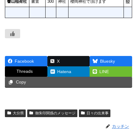
響山稲荷社
書置
300
神社
櫻岡神社で頂けます
印
Facebook
X
Bluesky
Threads
Hatena
LINE
Copy
大分県
御朱印関係のメッセージ
日々の出来事
カッチン