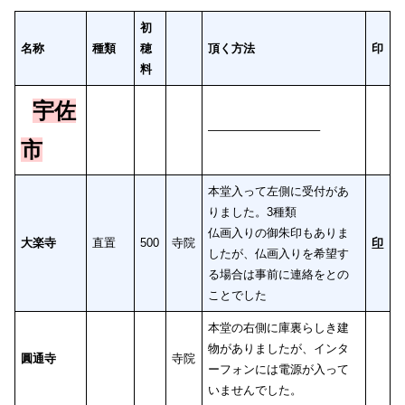
初
名称
種類
穂
頂く方法
印
料
宇佐
—————————–
市
本堂入って左側に受付があ
りました。3種類
仏画入りの御朱印もありま
大楽寺
直置
500
寺院
印
したが、仏画入りを希望す
る場合は事前に連絡をとの
ことでした
本堂の右側に庫裏らしき建
物がありましたが、インタ
圓通寺
寺院
ーフォンには電源が入って
いませんでした。