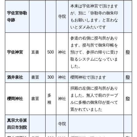
本来は宇佐神宮で頂けます
宇佐宮弥勒
が、別に「弥勒寺の御朱印
寺院
寺跡
もお願いします」と言わな
いとダメみたいです
参道の右側に授与所があり
ます。授与所で御朱印帳を
宇佐神宮
直書
500
神社
預けて、参拝の帰りに受け
印
取るシステムになっていま
した。
酒井泉社
書置
300
神社
櫻岡神社で頂けます
印
拝殿の左側に授与所があり
多
ました。無人で前のテーブ
櫻岡神社
書置
神社
印
種
ルに多種の御朱印が並べて
置かれていました
真宗大谷派
寺院
四日市別院