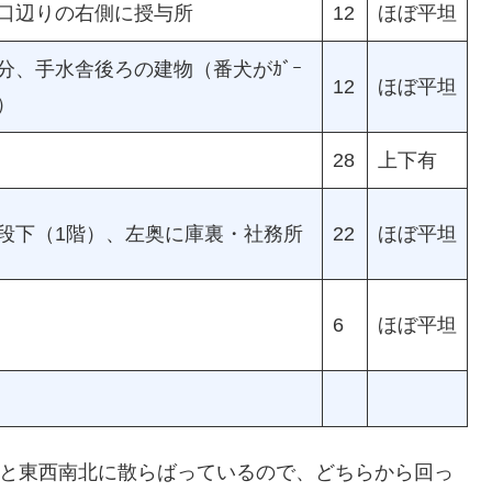
口辺りの右側に授与所
12
ほぼ平坦
分、手水舎後ろの建物（番犬がｶﾞｰ
12
ほぼ平坦
ﾞ）
28
上下有
段下（1階）、左奥に庫裏・社務所
22
ほぼ平坦
6
ほぼ平坦
と東西南北に散らばっているので、どちらから回っ