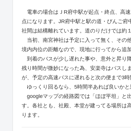
電車の場合はＪR府中駅が起点・終点、高速
点になります。JR府中駅と駅の道・びんご府
社間は結構離れています。道のりだけでは約１
当初、南宮神社は予定に入って無く、その他
境内内位の距離なので、現地に行ってから追
到着のバスが少し遅れた事や、意外と昇り降
残り時間が微妙になった為、安楽寺はパスし
が、予定の高速バスに遅れると次の便まで3時間待
ゆっくり回るなら、5時間半あれば良いかと
googleマップの経路図では「ほぼ平坦」
す。各社とも、社殿、本堂が建ってる場所は
ります。