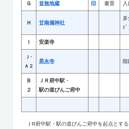
Ｇ
首無地蔵
印
書置
入
多
Ｈ
甘南備神社
ﾄ
Ｉ
安楽寺
Ｊ･
晃永寺
階
Ａ２
Ｂ
ＪＲ府中駅
・
２
駅の道びんご府中
ＪR府中駅・駅の道びんご府中を起点とする