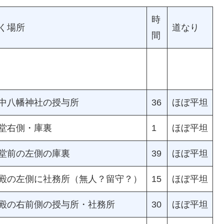
時
く場所
道なり
間
中八幡神社の授与所
36
ほぼ平坦
堂右側・庫裏
1
ほぼ平坦
堂前の左側の庫裏
39
ほぼ平坦
殿の左側に社務所（無人？留守？）
15
ほぼ平坦
殿の右前側の授与所・社務所
30
ほぼ平坦