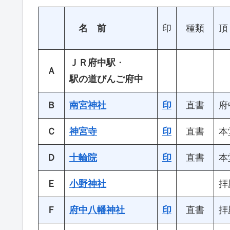
名 前
印
種類
頂
ＪＲ府中駅
・
Ａ
駅の道びんご府中
Ｂ
南宮神社
印
直書
府
Ｃ
神宮寺
印
直書
本
Ｄ
十輪院
印
直書
本
Ｅ
小野神社
拝
Ｆ
府中八幡神社
印
直書
拝