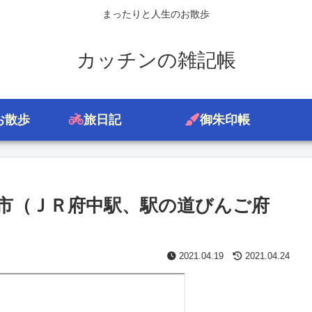
まったりと人生のお散歩
カッチンの雑記帳
お散歩
旅日記
御朱印帳
市（ＪＲ府中駅、駅の道びんご府
2021.04.19
2021.04.24