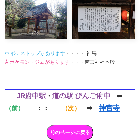
鐘楼
Φ ポケストップがあります
・・・・ 神馬
Å ポケモン・ジムがあります
・・・南宮神社本殿
JR府
中
駅
道の駅 びんご府中
・
⇐
神宮寺
（前）
：：
（次）
⇒