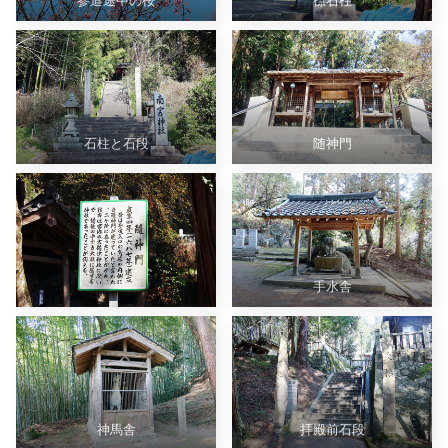
参道途中の桜
標石柱
石柱と石段
随神門
手水舎
神馬舎
拝殿前石段