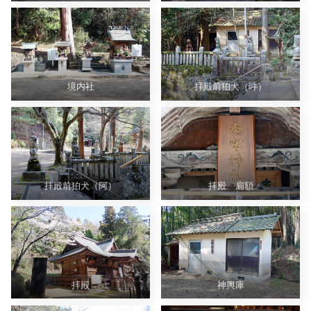
境内社
拝殿前狛犬（吽）
拝殿前狛犬（阿）
拝殿 扁額
拝殿
神輿庫