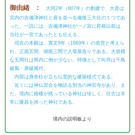
御由緒
：
大同2年（807年）の創建で、大昔は
宮内の吉備津神社と肩を並べる備後三大社の１つであ
った。一説には、吉備津神社が一ノ宮に昇格以前は、
当社が一宮であったとも伝える。
現在の本殿は、寛文9年（1669年）の造営と考えら
れ、正面五間、側面三間で入母屋造りである。大規模
な五間社は県内に例が少ない。特徴として向拜は千鳥
破風・唐破風付。
内部は身舎柱が立ち仏堂的な建築様式である。
近くには神仏習合を物語る別当の神宮寺があり、ま
た、境内に鐘楼が残っている神社は珍しく、往古は非
常に隆昌を誇った神社である。
境内の説明板より