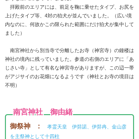
拝殿前のエリアには、前足を鞠に乗せたタイプ、お尻を
上げたタイプ等、4対の狛犬が並んでいました。（広い境
内なのに、何故かこの限られた範囲にだけ狛犬が集中して
ました）
南宮神社から別当寺で分離したお寺（神宮寺）の鐘楼は
神社の境内に残っていました。参道の右側のエリアに「あ
じさい寺」として有名な神宮寺がありますが、この辺一帯
がアジサイのお花畑になるようです（神社とお寺の境目は
不明）
南宮神社 御由緒
御祭神
：
孝霊天皇 伊弉諾、伊弉冉、金山彦
を主祭神として十四柱