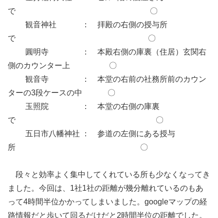
で 〇
観音神社 ： 拝殿の右側の授与所
で 〇
圓明寺 ： 本殿右側の庫裏（住居）玄関右
側のカウンター上 〇
観音寺 ： 本堂の右前の社務所前のカウン
ターの3段ケースの中 〇
玉照院 ： 本堂の右側の庫裏
で 〇
五日市八幡神社 ： 参道の左側にある授与
所 〇
段々と効率よく集中してくれている所も少なくなってき
ました。今回は、1社1社の距離が幾分離れているのもあ
って4時間半位かかってしまいました。googleマップの経
路情報だと歩いて回るだけだと2時間半位の距離でした。