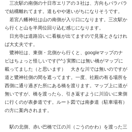
三次駅の南側の十日市エリアの３社は、方向もバラバラ
で結構離れてます。道もやや迷いがちになりそうです。
若宮八幡神社は山の南側が入り口になります。三次駅か
ら行くと山を半周位回り込む感じになります。
日光寺は道路沿いに看板が出てますので見落とさなけれ
ば大丈夫です。
鷺神社は、東側・北側から行くと、googleマップのナ
ビはちょっと怪しいです(^^;) 実際には無い橋がマップに
載ってました（と思います） 大きな川では無いのですが
道と鷺神社側の間を遮ってます。一度、社殿の有る場所を
西側に通り過ぎた所にある橋を渡ります。マップ上に道が
無いですが、橋を渡ったら、引き返すように川沿いに東側
に行くのが表参道です。ルート図では南参道（駐車場有）
の方に案内されます。
駅の北側、赤い巴橋で江の川（ごうのかわ）を渡った三