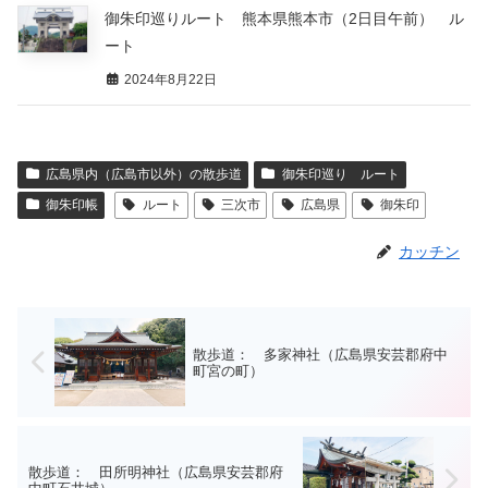
御朱印巡りルート 熊本県熊本市（2日目午前） ル
ート
2024年8月22日
広島県内（広島市以外）の散歩道
御朱印巡り ルート
御朱印帳
ルート
三次市
広島県
御朱印
カッチン
散歩道： 多家神社（広島県安芸郡府中
町宮の町）
散歩道： 田所明神社（広島県安芸郡府