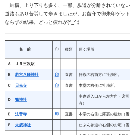
結構、上り下りも多く、一部、歩道が分離されていない
道路もあり苦労して歩きましたが、お留守で御朱印ゲット
ならずの結果。どっと疲れが(^_^;)
名 前
印
種類
頂く場所
Ａ
ＪＲ三次駅
Ｂ
若宮八幡神社
印
直書
拝殿の右前方に社務所。
Ｃ
日光寺
印
直書
本堂の右側に社務所。
南参道入口から左方向・宮司宅
Ｄ
鷺神社
有）
Ｅ
法音寺
印
直書
本堂の右側に庫裏の建物（番犬
Ｆ
太歳神社
たぶん参道の右側のお宅（番犬