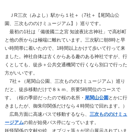
ＪR三次（みよし）駅から１社＋（7社＋【尾関山公
園、三次もののけミュージアム】）巡りです。
最初の1社は「備後國二之宮 知波夜比古神社」で高杉町
と他の所からは極端に離れています。三次駅に朝8時と早
い時間帯に着いたので、1時間以上かけて歩いて行って来
ました。神社自体は古くからある趣のある神社ですが、行
くとしても、徒歩＋公共交通機関で行くなら別口で行った
方がいいです。
7社＋（尾関山公園、三次もののけミュージアム）巡り
だと、徒歩移動だけで８ｋｍ、所要5時間位のコースで
す。（桜の季節だったので桜の名所・
尾関山公園
とかに行
きましたが、御朱印関係だけなら４時間位で回れます。）
広島方面に高速バスで移動するなら、
三次もののけミュ
ージアム
の前が始発バス停になっています。
妖怪関係の文献や絵、オブジェ等々が沢山展示されていま