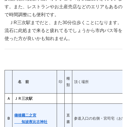
す。また、レストランやお土産売店などのエリアもあるの
で時間調整にも便利です。
ＪR三次駅までだと、また30分位歩くことになります。
流石に此処まで来ると疲れてるでしょうから市内バス等を
使った方が良いかも知れません。
種
名 前
印
頂く場所
類
Ａ
ＪＲ三次駅
備後國二之宮
直
Ｂ
参道入口の右側・宮司宅（お留
知波夜比古神社
書