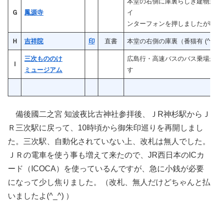
本堂の右側に庫裏らしき建物が
Ｇ
鳳源寺
イ
ンターフォンを押しましたが鳴
Ｈ
吉祥院
印
直書
本堂の右側の庫裏（番猫有 (^^)
三次もののけ
広島行・高速バスのバス乗場が
Ｉ
ミュージアム
す
備後國二之宮 知波夜比古神社参拝後、ＪR神杉駅からＪ
Ｒ三次駅に戻って、10時頃から御朱印巡りを再開しまし
た。三次駅、自動化されていない上、改札は無人でした。
ＪＲの電車を使う事も増えて来たので、JR西日本のICカ
ード（ICOCA）を使っているんですが、急に小銭が必要
になって少し焦りました。（改札、無人だけどちゃんと払
いましたよ(^_^) ）