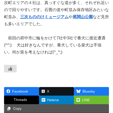
次町エリアの４社は、真っすぐな道が多く、それぞれ近い
ので回りやすいです。石畳の道や町並み保存地区みたいな
町並み、
三次もののけミュージアム
や
尾関山公園
など見所
も多いエリアでした。
前回の府中市に輪をかけて7社中3社で番犬に接近遭遇
(^^;) 犬は好きなんですが、番犬している柴犬は手強
い。何か策を考えなければ(^_^;)
Facebook
X
Bluesky
Threads
Hatena
LINE
Copy