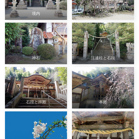
境内
神石
注連柱と石段
石段と拝殿
本殿