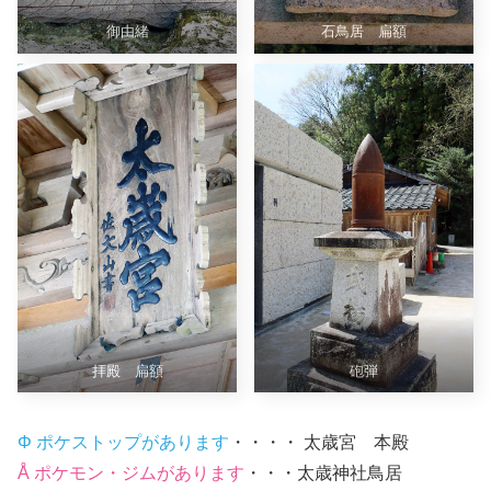
御由緒
石鳥居 扁額
拝殿 扁額
砲弾
Φ ポケストップがあります
・・・・ 太歳宮 本殿
Å ポケモン・ジムがあります
・・・太歳神社鳥居