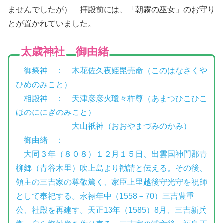
ませんでしたが） 拝殿前には、「朝霧の巫女」のお守り
とが置かれていました。
太歳神社 御由緒
御祭神 ： 木花佐久夜姫毘売命（このはなさくや
ひめのみこと）
相殿神 ： 天津彦彦火瓊々杵尊（あまつひこひこ
ほのににぎのみこと）
大山祇神（おおやまづみのかみ）
御由緒 ：
大同３年（８０８）１２月１５日、出雲国神門郡青
柳郷（青谷木里）吹上島より勧請と伝える。その後、
領主の三吉家の尊敬篤く、家臣上里越後守光守を祝師
として奉祀する。永禄年中（1558－70）三吉豊重
公、社殿を再建す。天正13年（1585）8月、三吉新兵