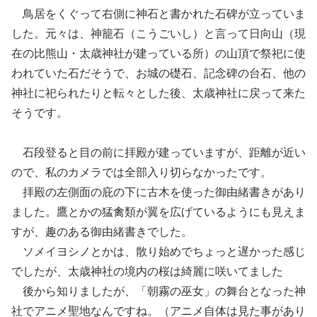
鳥居をくぐって右側に神石と書かれた石碑が立っていま
した。元々は、神籠石（こうごいし）と言って日向山（現
在の比熊山・太歳神社が建っている所）の山頂で祭祀に使
われていた石だそうで、お城の礎石、記念碑の台石、他の
神社に祀られたりと転々とした後、太歳神社に戻って来た
そうです。
石段登ると目の前に拝殿が建っていますが、距離が近い
ので、私のカメラでは全部入り切らなかったです。
拝殿の左側面の庇の下に古木を使った御由緒書きがあり
ました。鷹とかの猛禽類が翼を広げているようにも見えま
すが、趣のある御由緒書きでした。
ソメイヨシノとかは、散り始めでちょっと遅かった感じ
でしたが、太歳神社の境内の桜は綺麗に咲いてました
後から知りましたが、「朝霧の巫女」の舞台となった神
社でアニメ聖地なんですね。（アニメ自体は見た事があり