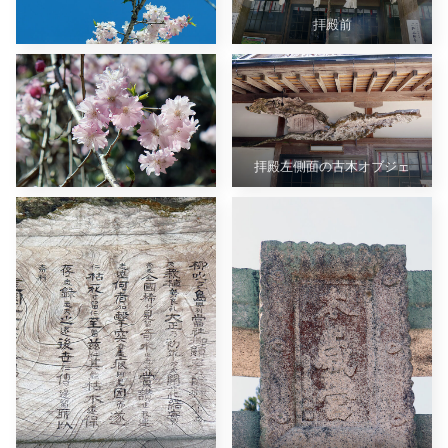
拝殿前
拝殿左側面の古木オブジェ