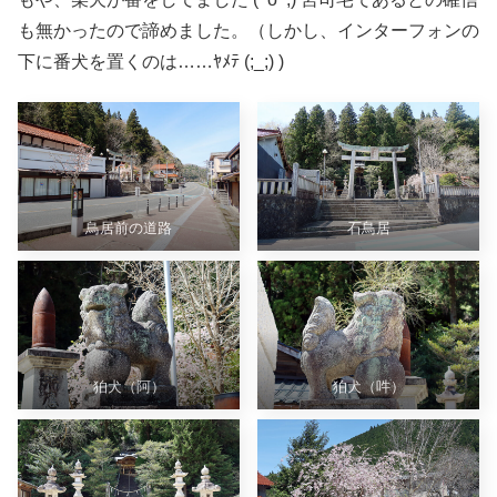
も無かったので諦めました。（しかし、インターフォンの
下に番犬を置くのは……ﾔﾒﾃ (;_;) )
鳥居前の道路
石鳥居
狛犬（阿）
狛犬（吽）