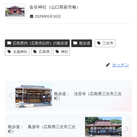
金谷神社（山口県萩市椿）
2026年6月16日
広島県内（広島市以外）の散歩道
散歩道
三次市
太歳神社
広島県
神社
カッチン
散歩道： 法音寺（広島県三次市三次
町）
散歩道： 鳳源寺（広島県三次市三次
町）