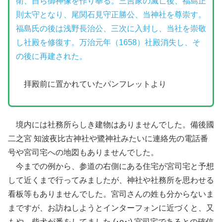
衛、自ら御神像を作り奉る。三吉家の滅亡後、福島正
則太守となり、尾関石見守正勝公、当神社を尊崇す。
福島氏の後は浅野長治公、三次に入封し、当社を崇敬
し社殿を修復す。万治元年（1658）社殿消失し、そ
の後に再建された。
拝殿前に置かれていたパンフレットより
境内には社務所らしき建物はありませんでした。備後國
二之宮 知波夜比古神社や鷺神社みたいに連絡先の電話番
号や宮司宅への地図もありませんでした。
今までの例から、参道の右側にある住宅が宮司宅と予想
して近くまで行ってみましたが、神社や社務所を思わせる
看板等もありませんでした。宮司さんの姓も分からないま
まですが、お訪ねしようとインターフォンに近づくと、又
もや、柴犬が番をしてました (･o･;) 宮司宅であるとの確信