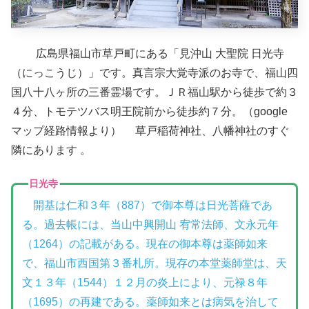
広島県福山市草戸町にある「見沖山 大聖院 日光寺
（にっこうじ）」です。真言宗大覚寺派のお寺で、福山四
国八十八ヶ所の三番霊場です。ＪＲ福山駅から徒歩で約３
４分、トモテツバス明王院前から徒歩約７分。（google
マップ経路情報より） 草戸稲荷神社、八幡神社のすぐ
隣にあります 。
日光寺
開基は仁和３年（887）で御本尊は日光菩薩であ
る。過去帳には、当山中興開山 宥常法師、文永元年
（1264）の記載がある。現在の御本尊は薬師如来
で、福山市西国第３番札所。現存の本堂薬師堂は、天
文１３年（1544）１２月の炎上により、元禄８年
（1695）の再建である。薬師如来とは病気を治して