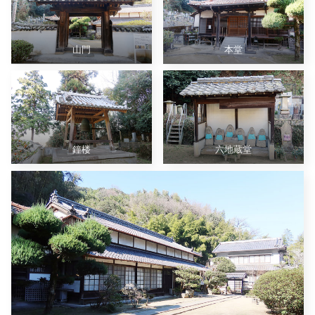
山門
本堂
鐘楼
六地蔵堂