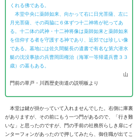
くれる佛である。
本堂中央に薬師如来、向かって右に日光菩薩、左に
月光菩薩、その両脇に６体ずつ十二神将が祀ってあ
る。十二体の武神・十二神将像は薬師如来と薬師如来
を信仰する者を守護する神であり、近郊では珍しい像
である。墓地には佐久間艇長の遺書で有名な第六潜水
艇の沈没事故の兵曹岡田権治（海軍一等帰還兵曹３３
歳）の墓もある。
山
門前の草戸・川西歴史街道の説明板より
本堂は鍵が掛かっていて入れませんでした。右側に庫裏
がありますが、その前にもう一つ門があるので、「行き難
いな」と思ったのですが、門の手前の社務所らしき扉にイ
ンターフォンがあったので押してみたら、御住職が出てこ