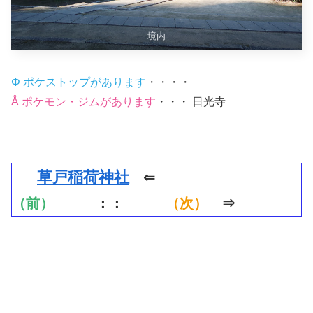
境内
Φ ポケストップがあります
・・・・
Å ポケモン・ジムがあります
・・・ 日光寺
草戸稲荷神社
⇐
（前）
：：
（次）
⇒