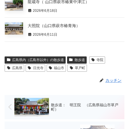
龍蔵寺（ 山口県萩市椿東中津江）
2026年6月18日
大照院（山口県萩市椿青海）
2026年6月11日
広島県内（広島市以外）の散歩道
散歩道
寺院
広島県
日光寺
福山市
草戸町
カッチン
散歩道： 明王院 （広島県福山市草戸
町）