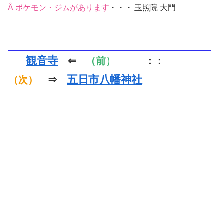
Å ポケモン・ジムがあります
・・・ 玉照院 大門
観音寺
⇐
（前）
：：
五日市八幡神社
（次）
⇒