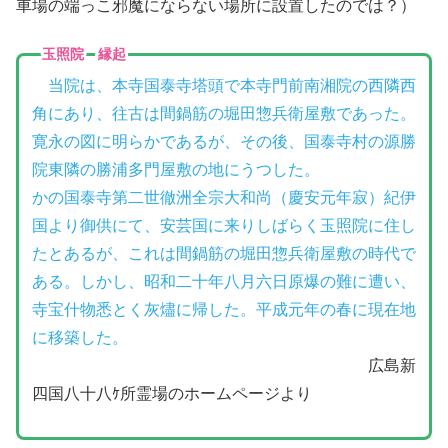
車場の端っこ邪魔にならない場所に設置したのでは？）
玉照院 縁起
当院は、本寺国泰寺塔頭で本寺門前南湘院の西隣西
角にあり、往古は間鍋筋の堀田惣兵衛屋敷であった。
寛永の図に明らかであるが、その後、国泰寺村の源勝
院東隣の勝浦多門屋敷の地にうつした。
かの国泰寺第二世徹洲全宗大和尚（慶安元年寂）紀伊
国より御供にて、安芸国に来りしばらく玉照院に住し
たとあるが、これは間鍋筋の堀田惣兵衛屋敷の時代で
ある。しかし、昭和二十年八月六日原爆の難に遭い、
寺宝什物悉とく灰燼に帰した。平成元年の春に現在地
に移築した。
広島新
四国八十八ｹ所霊場のホームページより