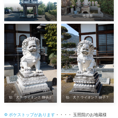
山門
地蔵群
狛 犬？ ライオン？ 獅子？
狛 犬？ ライオン？ 獅子？
Φ ポケストップがあります
・・・・ 玉照院のお地蔵様