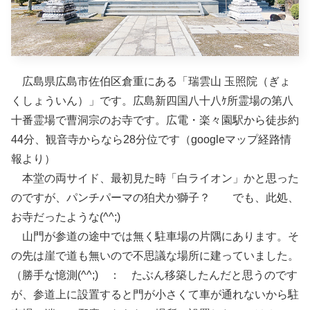
広島県広島市佐伯区倉重にある「瑞雲山 玉照院（ぎょ
くしょういん）」です。広島新四国八十八ｹ所霊場の第八
十番霊場で曹洞宗のお寺です。広電・楽々園駅から徒歩約
44分、観音寺からなら28分位です（googleマップ経路情
報より）
本堂の両サイド、最初見た時「白ライオン」かと思った
のですが、パンチパーマの狛犬か獅子？ でも、此処、
お寺だったような(^^;)
山門が参道の途中では無く駐車場の片隅にあります。そ
の先は崖で道も無いので不思議な場所に建っていました。
（勝手な憶測(^^;) ： たぶん移築したんだと思うのです
が、参道上に設置すると門が小さくて車が通れないから駐