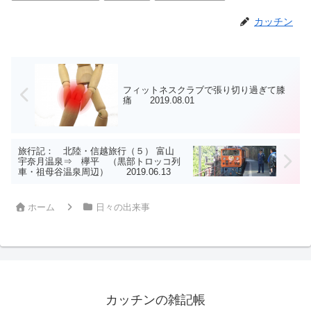
カッチン
フィットネスクラブで張り切り過ぎて膝
痛 2019.08.01
旅行記： 北陸・信越旅行（５） 富山
宇奈月温泉⇒ 欅平 （黒部トロッコ列
車・祖母谷温泉周辺） 2019.06.13
ホーム
日々の出来事
カッチンの雑記帳