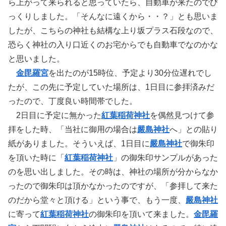
ら上がって来られると思っていたら、自動車が来たのでび
っくりしました。「そんなに遠くから・・？」とも思いま
したが、こちらの神社も結構な上り坂プラス石段なので、
恐らく神社の入り口近くのお宅からでも自動車でなのかな
と思いました。
金毘羅宮
を出たのが15時位、予定より30分位遅れでし
たが、この先に予定していた場所は、1日目に参拝済みだ
ったので、丁度良い時間帯でした。
2日目に予定に無かった
紅葉稲荷神社
を偶然見つけて参
拝をした時、「当社に御用の場合は
嚴島神社
へ」との貼り
紙がありました。そういえば、1日目に
嚴島神社
で御朱印
を頂いた時に「
紅葉稲荷神社
」の御朱印サンプルがあった
のを思い出しました。その時は、神社の場所が分からなか
ったので御朱印は頂かなかったのですが、「参拝して来た
のだから堂々と頂ける」という事で、もう一度、
嚴島神社
に寄って
紅葉稲荷神社
の御朱印を頂いて来ました。
金毘羅