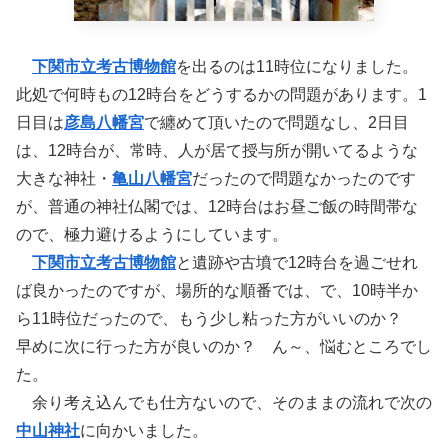
下関市立考古博物館
を出るのは11時位になりました。
此処で何時もの12時台をどうするかの問題があります。1
日目は
彦島八幡宮
で纏めて頂いたので問題なし、2日目
は、12時台が、常時、人が居て授与所が開いてるような
大きな神社・
亀山八幡宮
だったので問題なかったのです
が、普通の神社仏閣では、12時台はお昼ご飯の時間帯な
ので、極力避けるようにしています。
下関市立考古博物館
と遺跡や古墳で12時台を過ごせれ
ば良かったのですが、場所的な順番では、で、10時半か
ら11時位だったので、もう少し粘った方がいいのか？
早めに次に行った方が良いのか？ ん～、悩むところでし
た。
余り考え込んでも仕方ないので、そのままの流れで次の
中山神社
に向かいました。