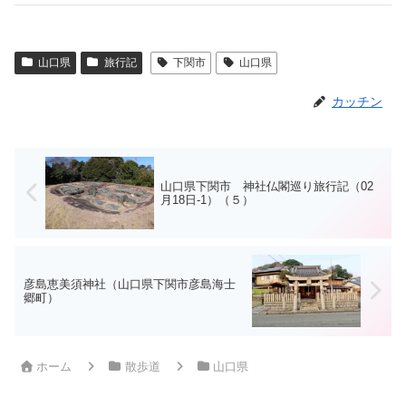
山口県
旅行記
下関市
山口県
カッチン
山口県下関市 神社仏閣巡り旅行記（02
月18日-1）（５）
彦島恵美須神社（山口県下関市彦島海士
郷町）
ホーム
散歩道
山口県