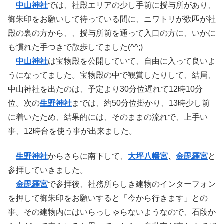
中山神社
では、社殿エリアの少し手前に授与所があり、
御朱印をお願いして待っている間に、ニワトリが数匹が社
殿の裏の方から、、授与所前を通って入口の方に、いかに
も慣れた手つきで散歩してました(^^;)
中山神社
は宝物殿を公開していて、自由に入って良いよ
うになってました。宝物殿の中で観賞したりして、結局、
中山神社を出たのは、予定より30分位遅れて12時10分
位。次の
生野神社
までは、約50分位掛かり、13時少し前
に着いたため、結果的には、そのままの流れで、上手い
事、12時台を使う事が出来ました。
生野神社
からさらに南下して、
大坪八幡宮
、
金毘羅宮
と
参拝していきました。
金毘羅宮
で参拝後、社務所らしき建物のインターフォン
を押して御朱印をお願いすると「今から行きます」との
事。その建物内にはいらっしゃらないようなので、石段か