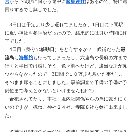
宮
から下関駅に向かう途中に
嚴島神社
はあるので、特に遠
回りするでも無しでした。
3日目は予定より少し遅れてましたが、1日目に下関駅
に近い神社を参拝済だったので、結果的には良い時間に終
了でした。
4日目（帰りの移動日）をどうするか？ 候補だった
巌
流島
も
海響館
も行ってしまったし。六連島や長府の方まで
行くと半日では厳しそう。色々調べたけど、適当な所が見
つからなかったので、3日間で１０万歩も歩いた事だし、
そのまま帰ることにしました。事前調査で予備の予備の予
備位まで考えとかないといけませんね(^^;)
合祀されてたり、本社・境内社関係やらの為に数えにく
いのですが、概ね、神社２４社、寺院８社を参拝出来まし
た。
各神社仏閣別のページは、作成して順次アップして行き