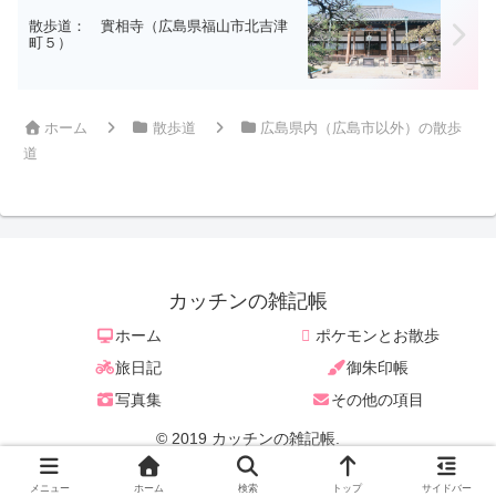
散歩道： 實相寺（広島県福山市北吉津
町５）
ホーム
散歩道
広島県内（広島市以外）の散歩
道
カッチンの雑記帳
ホーム
ポケモンとお散歩
旅日記
御朱印帳
写真集
その他の項目
© 2019 カッチンの雑記帳.
/* クリッカブル用コード */
メニュー
ホーム
検索
トップ
サイドバー