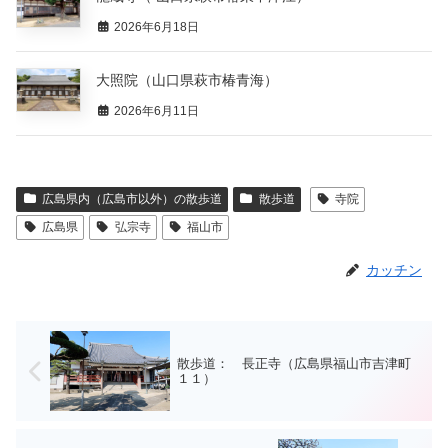
2026年6月18日
大照院（山口県萩市椿青海）
2026年6月11日
広島県内（広島市以外）の散歩道
散歩道
寺院
広島県
弘宗寺
福山市
カッチン
散歩道： 長正寺（広島県福山市吉津町
１１）