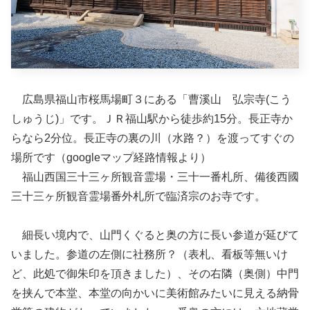
広島県福山市桜馬場町３にある「曹溪山 弘宗寺(こう
しゅうじ)」です。ＪＲ福山駅から徒歩約15分。長正寺か
らなら2分位。長正寺の裏の川（水路？）を渡ってすぐの
場所です（googleマップ経路情報より）
福山西国三十三ヶ所観音霊場・三十一番札所、備後西國
三十三ヶ所観音霊場番外札所で臨済宗のお寺です。
細長い境内で、山門くぐると奥の方に長い参道が延びて
いました。参道の左側に社務所？（表札、看板等無いけ
ど、此処で御朱印を頂きました）、その右隣（奥側）中門
を挟んで本堂、本堂の向かいに美術館みたいに見える納骨