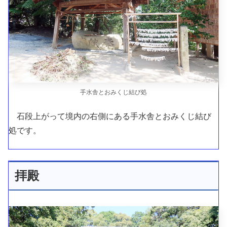
手水舎とおみくじ結び処
石段上がって境内の右側にある手水舎とおみくじ結び
処です。
拝殿