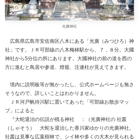
光廣神社
広島県広島市安佐南区八木にある「光廣（みつひろ）神
社」です。ＪＲ可部線の八木梅林駅から、７，８分。大國
神社から5分位の所にあります。大國神社の前の道を西の
方に進むと鳥居や参道、燈籠、注連柱が見えてきます。
境内に説明板等が無かったし、公式ホームページも無さ
そうなので、詳しいことはわかりません。
ＪＲ河戸帆待川駅に置いてあった「可部線お散歩マッ
プ」によると
『大蛇退治の伝説が残る神社 ：（光廣神社の 社叢
（しゃそう） 大蛇を退治した香川家ゆかりの光廣神社。
社叢は見事な広葉樹林で、シイ林や多くの大木が見られる