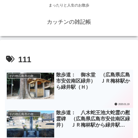
まったりと人生のお散歩
カッチンの雑記帳
111
散歩道： 御水堂 （広島県広島
その他広島市の散歩道
市安佐南区緑井） ＪＲ梅林駅か
ら緑井駅（Ｈ）
2020.01.19
散歩道： 八木蛇王池大蛇霊の慰
その他広島市の散歩道
霊碑 （広島県広島市安佐南区緑
井） ＪＲ梅林駅から緑井駅
（Ｂ）