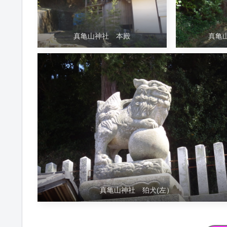
真亀山神社 本殿
真亀
真亀山神社 狛犬(左）