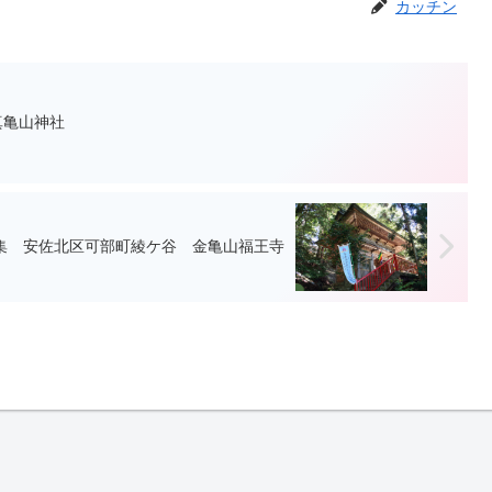
カッチン
真亀山神社
集 安佐北区可部町綾ケ谷 金亀山福王寺