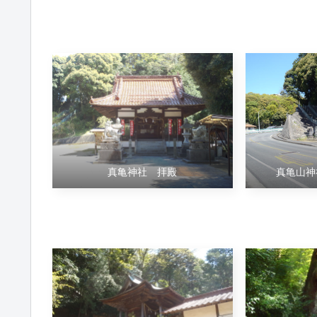
真亀神社 拝殿
真亀山神