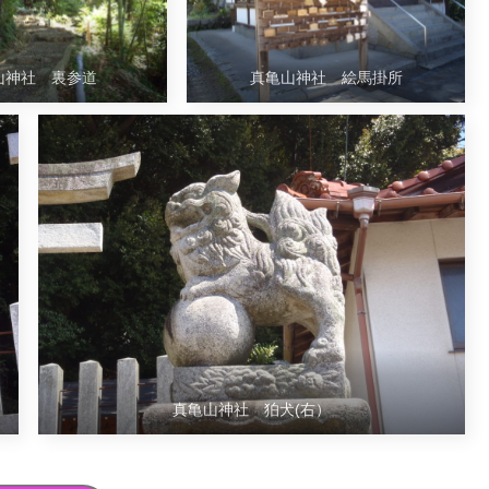
山神社 裏参道
真亀山神社 絵馬掛所
真亀山神社 狛犬(右）