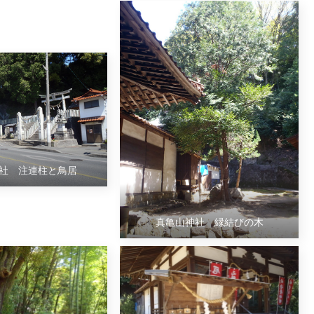
社 注連柱と鳥居
真亀山神社 縁結びの木