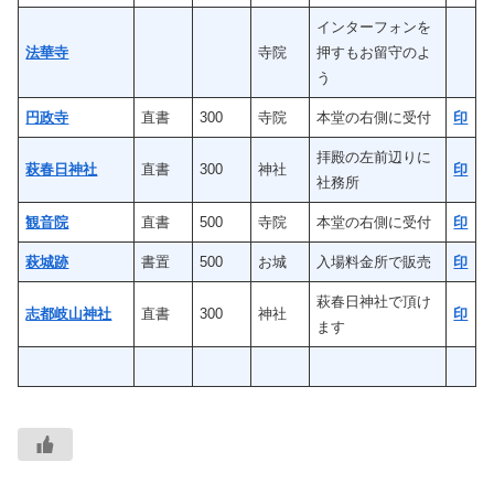
インターフォンを
法華寺
寺院
押すもお留守のよ
う
円政寺
直書
300
寺院
本堂の右側に受付
印
拝殿の左前辺りに
萩春日神社
直書
300
神社
印
社務所
観音院
直書
500
寺院
本堂の右側に受付
印
萩城跡
書置
500
お城
入場料金所で販売
印
萩春日神社で頂け
志都岐山神社
直書
300
神社
印
ます