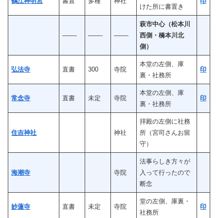
鶴江神明宮
書置
多種
神社
印
けた所に書置き
萩市中心（松本川
——-
——-
——-
西側・橋本川北
側）
本堂の左側、庫
弘法寺
直書
300
寺院
印
裏・社務所
本堂の左側、庫
常念寺
直書
未定
寺院
印
裏・社務所
拝殿の左側に社務
住吉神社
神社
所（宮司さんお留
守）
法事らしき方々が
海潮寺
寺院
入って行ったので
断念
堂の左側、庫裏・
妙蓮寺
直書
未定
寺院
印
社務所