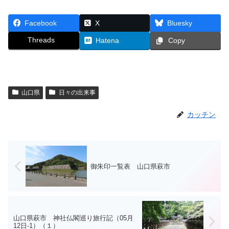
Facebook
X
Bluesky
Threads
Hatena
Copy
山口県
日々の出来事
カッチン
御朱印一覧表 山口県萩市
山口県萩市 神社仏閣巡り旅行記（05月
12日-1）（１）