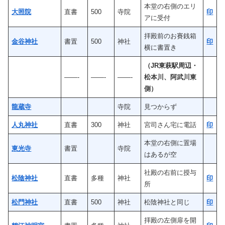
本堂の右側のエリ
大照院
直書
500
寺院
印
アに受付
拝殿前のお賽銭箱
金谷神社
書置
500
神社
印
横に書置き
（JR東萩駅周辺・
——-
——-
——-
松本川、阿武川東
側）
龍蔵寺
寺院
見つからず
人丸神社
直書
300
神社
宮司さん宅に電話
印
本堂の右側に置場
東光寺
書置
寺院
はあるが空
社殿の右前に授与
松陰神社
直書
多種
神社
印
所
松門神社
直書
500
神社
松陰神社と同じ
印
拝殿の左側扉を開