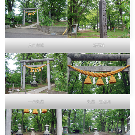
入口付近
標石柱
一の鳥居
鳥居 注連縄