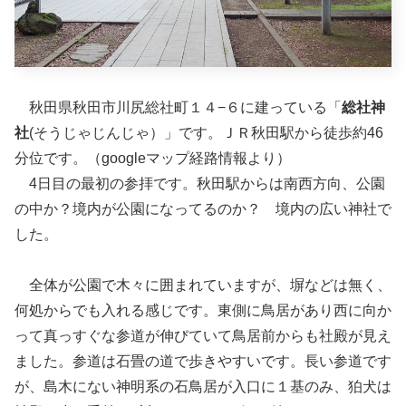
秋田県秋田市川尻総社町１４−６に建っている「
総社神
社
(そうじゃじんじゃ）」です。ＪＲ秋田駅から徒歩約46
分位です。（googleマップ経路情報より）
4日目の最初の参拝です。秋田駅からは南西方向、公園
の中か？境内が公園になってるのか？ 境内の広い神社で
した。
全体が公園で木々に囲まれていますが、塀などは無く、
何処からでも入れる感じです。東側に鳥居があり西に向か
って真っすぐな参道が伸びていて鳥居前からも社殿が見え
ました。参道は石畳の道で歩きやすいです。長い参道です
が、島木にない神明系の石鳥居が入口に１基のみ、狛犬は