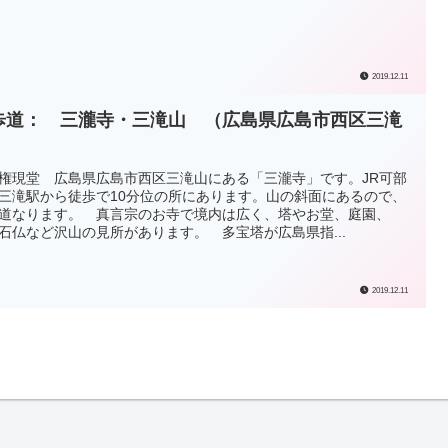
2019.12.11
歩道： 三瀧寺・三滝山 （広島県広島市西区三滝
）
権現堂 広島県広島市西区三滝山にある「三瀧寺」です。JR可部
三滝駅から徒歩で10分位の所にあります。山の斜面にあるので、
道なります。 真言宗のお寺で境内は広く、塔やお堂、庭園、
石仏など沢山の見所があります。 多宝塔が広島県指...
2019.12.11