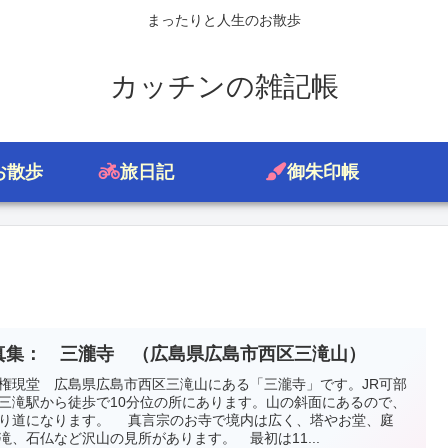
まったりと人生のお散歩
カッチンの雑記帳
お散歩
旅日記
御朱印帳
真集： 三瀧寺 （広島県広島市西区三滝山）
権現堂 広島県広島市西区三滝山にある「三瀧寺」です。JR可部
三滝駅から徒歩で10分位の所にあります。山の斜面にあるので、
り道になります。 真言宗のお寺で境内は広く、塔やお堂、庭
滝、石仏など沢山の見所があります。 最初は11...