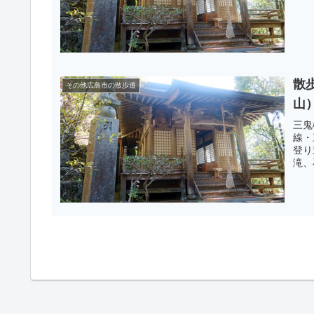
散
その他広島市の散歩道
山
三鬼
線・
登り
滝、