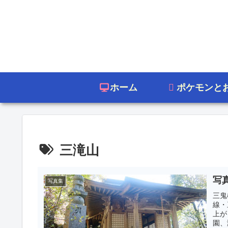
ホーム
ポケモンと
三滝山
写
写真集
三鬼
線・
上が
園、