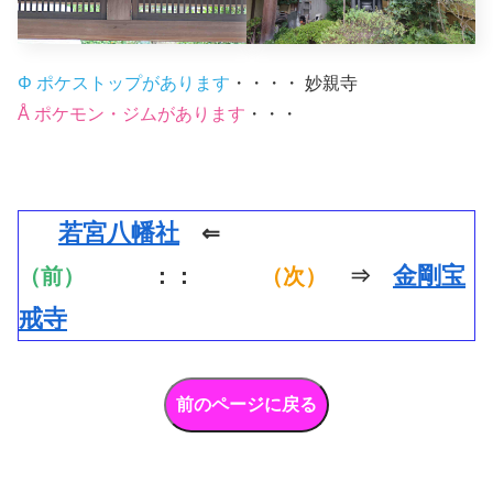
Φ ポケストップがあります
・・・・ 妙親寺
Å ポケモン・ジムがあります
・・・
若宮八幡社
⇐
金剛宝
（前）
：：
（次）
⇒
戒寺