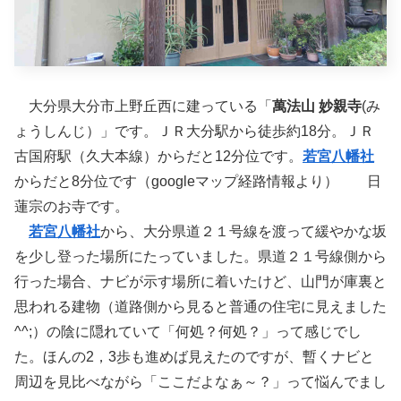
大分県大分市上野丘西に建っている「
萬法山
妙親寺
(み
ょうしんじ）」です。ＪＲ大分駅から徒歩約18分。ＪＲ
古国府駅（久大本線）からだと12分位です。
若宮八幡社
からだと8分位です（googleマップ経路情報より） 日
蓮宗のお寺です。
若宮八幡社
から、大分県道２１号線を渡って緩やかな坂
を少し登った場所にたっていました。県道２１号線側から
行った場合、ナビが示す場所に着いたけど、山門が庫裏と
思われる建物（道路側から見ると普通の住宅に見えました
^^;）の陰に隠れていて「何処？何処？」って感じでし
た。ほんの2，3歩も進めば見えたのですが、暫くナビと
周辺を見比べながら「ここだよなぁ～？」って悩んでまし