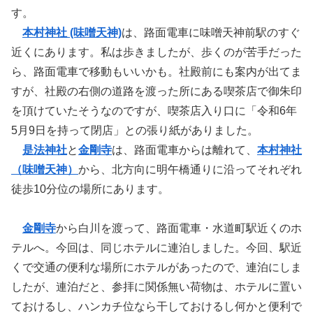
す。
本村神社 (味噌天神)
は、路面電車に味噌天神前駅のすぐ
近くにあります。私は歩きましたが、歩くのが苦手だった
ら、路面電車で移動もいいかも。社殿前にも案内が出てま
すが、社殿の右側の道路を渡った所にある喫茶店で御朱印
を頂けていたそうなのですが、喫茶店入り口に「令和6年
5月9日を持って閉店」との張り紙がありました。
是法神社
と
金剛寺
は、路面電車からは離れて、
本村神社
（味噌天神）
から、北方向に明午橋通りに沿ってそれぞれ
徒歩10分位の場所にあります。
金剛寺
から白川を渡って、路面電車・水道町駅近くのホ
テルへ。今回は、同じホテルに連泊しました。今回、駅近
くで交通の便利な場所にホテルがあったので、連泊にしま
したが、連泊だと、参拝に関係無い荷物は、ホテルに置い
ておけるし、ハンカチ位なら干しておけるし何かと便利で