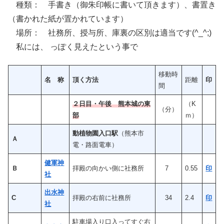
種類： 手書き（御朱印帳に書いて頂きます）、書置き
（書かれた紙が置かれています）
場所： 社務所、授与所、庫裏の区別は適当です(^_^;)
私には、 っぽく見えたという事で
移動時
名 称
頂く方法
距離
印
間
２日目・午後 熊本城の東
（K
（分）
部
ｍ）
動植物園入口駅
（熊本市
Ａ
電・路面電車）
健軍神
Ｂ
拝殿の向かい側に社務所
7
0.55
印
社
出水神
C
拝殿の右前に社務所
34
2.4
印
社
駐車場入り口入ってすぐ右