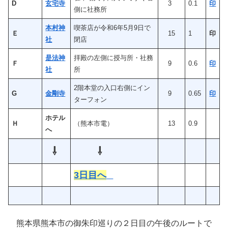
D
玄宅寺
3
0.1
印
側に社務所
本村神
喫茶店が令和6年5月9日で
Ｅ
15
1
印
社
閉店
是法神
拝殿の左側に授与所・社務
Ｆ
9
0.6
印
社
所
2階本堂の入口右側にイン
G
金剛寺
9
0.65
印
ターフォン
ホテル
Ｈ
（熊本市電）
13
0.9
へ
⇩
⇩
3日目へ
熊本県熊本市の御朱印巡りの２日目の午後のルートで