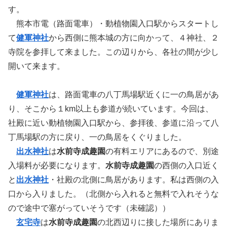
す。
熊本市電（路面電車）・動植物園入口駅からスタートし
て
健軍神社
から西側に熊本城の方に向かって、４神社、２
寺院を参拝して来ました。この辺りから、各社の間が少し
開いて来ます。
健軍神社
は、路面電車の八丁馬場駅近くに一の鳥居があ
り、そこから１km以上も参道が続いています。今回は、
社殿に近い動植物園入口駅から、参拝後、参道に沿って八
丁馬場駅の方に戻り、一の鳥居をくぐりました。
出水神社
は
水前寺成趣園
の有料エリアにあるので、別途
入場料が必要になります。
水前寺成趣園
の西側の入口近く
と
出水神社
・社殿の北側に鳥居があります。私は西側の入
口から入りました。（北側から入れると無料で入れそうな
ので途中で塞がっていそうです（未確認））
玄宅寺
は
水前寺成趣園
の北西辺りに接した場所にありま