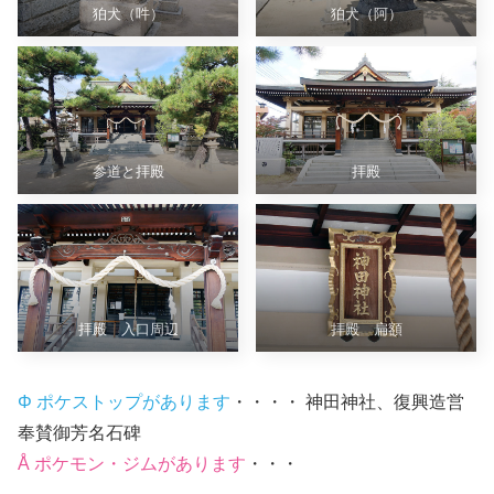
狛犬（吽）
狛犬（阿）
参道と拝殿
拝殿
拝殿 入口周辺
拝殿 扁額
Φ ポケストップがあります
・・・・ 神田神社、復興造営
奉賛御芳名石碑
Å ポケモン・ジムがあります
・・・