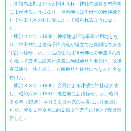
いを福島正則はやっと聞き入れ、神社の護持を村民等
にまかせるようになり、神田神社は牛田村の氏神様と
して牛田地区の村民等によって祭られるようになっ
た。
明治２２年（1889）神領地は旧陸軍省の用地とな
り、神田神社は当時千田貞暁が埋立てた新開地である
宇品へ移転した。宇品の住民は神田神社の奉遷を心か
ら祝って最初に出来た道路に神田通りと名付け、以後
春日通り、住吉通り、八幡通りと神社にちなんだ名を
付けた。
明治３３年（1900）台風による津波で神社は大破
し、昭和六年（1931）現在地に新築移転した。昭和
６０年（1985）４月２１日不慮の火災により全焼し
たが、翌６１年９月に約２億３千万円の浄財で復興造
営した。