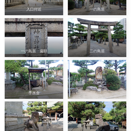
入口付近
一の鳥居
一の鳥居 扁額
二の鳥居
手水舎