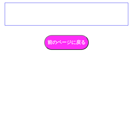
新宮神社 ⇐ （前） ：：
法眞寺
（次） ⇒