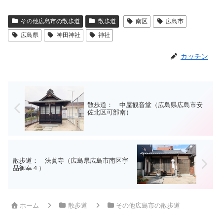
その他広島市の散歩道
散歩道
南区
広島市
広島県
神田神社
神社
カッチン
散歩道： 中屋観音堂（広島県広島市安
佐北区可部南）
散歩道： 法眞寺（広島県広島市南区宇
品御幸４）
ホーム
散歩道
その他広島市の散歩道