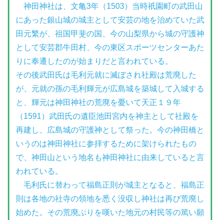
神田神社は、文亀3年（1503）当時祇園町の武田山
にあった銀山城の城主として安芸の地を治めていた武
田元繁が、祖国甲斐の国、今の山梨県から城の守護神
として安芸郡牛田村、今の東区スポーツセンターあた
りに奉遷したのが始まりだと言われている。
その後武田氏は毛利元就に滅ぼされ社殿は荒廃した
が、元就の孫の毛利輝元が広島城を築城して入城する
と、輝元は神田神社の荒廃を憂いて天正１９年
（1591）武田氏の遺臣池田宮内を神主として社殿を
再建し、広島城の守護神として祭った。今の神田橋と
いうのは神田神社に参拝するために架けられたもの
で、神田山という地名も神田神社に由来していると言
われている。
毛利氏に替わって福島正則が城主となると、福島正
則は各地の社寺の領地を悉く没収し神社は再び荒廃し
始めた。その荒廃ぶりを嘆いた地元の村民等の篤い願