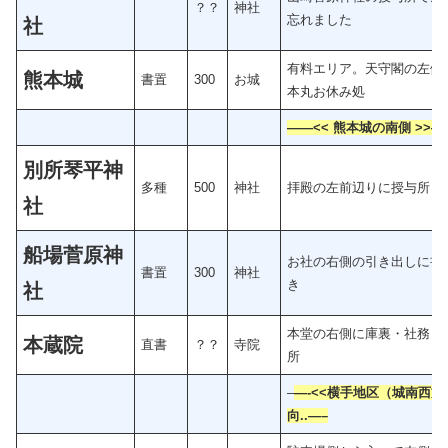
？？
神社
忘れました
社
有料エリア。天守閣の左側
熊本城
書置
300
お城
本丸お休み処
——<< 熊本城の南側 >>—
別所琴平神
多種
500
神社
拝殿の左前辺りに授与所
社
船場菅原神
お社の右側の引き出しに書
書置
300
神社
き
社
本堂の右側に庫裏・社務
本蔵院
直書
？？
寺院
–
—-<<横手地区（城南西方
向..—–