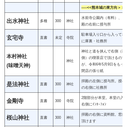
—–<<熊本城の東方向＞＞
水前寺公園内（有料）、 
出水神社
多種
300
神社
殿の右前に授与所
駐車場入り口から入って右
玄宅寺
直書
未定
寺院
に庫裏・社務所
神社と道を挟んで右側（西
本村神社
側）の喫茶店で頂けるので
神社
が、令和6年5月9日をもっ
(味噌天神)
閉店の張り紙
拝殿の左側に授与所。授与
是法神社
直書
300
神社
の右側に社務所
2階部分が本堂。本堂の入
金剛寺
直書
300
寺院
右側にｲﾝﾀｰﾌｫﾝ
拝殿の右側に資料館。窓口
桜山神社
直書
300
神社
頂けます