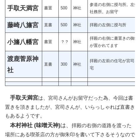
参道の右側に授与所。左側
手取天満宮
書置
500
神社
社務所。お留守
藤崎八旛宮
直書
500
神社
拝殿の左側に授与所
拝殿の右側に書置きの御朱
小旛八幡宮
書置
？？
神社
が置かれてます
渡鹿菅原神
拝殿の左前の住宅が宮司さ
直書
300
神社
宅
社
手取天満宮
は、宮司さんがお留守だった為、今回は書
置きを頂きましたが、宮司さんが、いらっしゃれば直書き
もあるようです。
本村神社 (味噌天神)
は、
拝殿の右側の道路を渡った
場所にある喫茶店の方が御朱印を書いて下さるそうなので