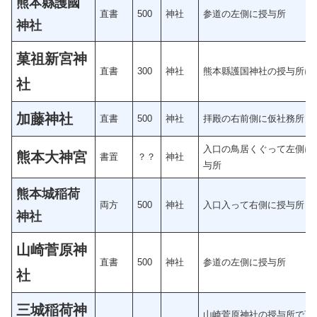
熊本縣護國
直書
500
神社
参道の左側に授与所
神社
菓祖新宮神
直書
300
神社
熊本縣護国神社の授与所に
社
加藤神社
直書
500
神社
拝殿の右前側に仮社務所
入口の鳥居くぐって左側に
熊本大神宮
書置
？？
神社
与所
熊本城稲荷
両方
500
神社
入口入って右側に授与所
神社
山崎菅原神
直書
500
神社
参道の左側に授与所
社
三城稲荷神
山崎菅原神社の授与所で頂