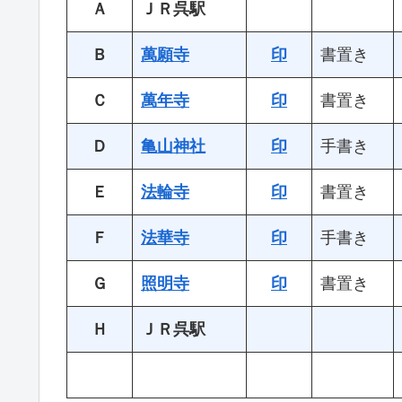
Ａ
ＪＲ呉駅
Ｂ
萬願寺
印
書置き
Ｃ
萬年寺
印
書置き
Ｄ
亀山神社
印
手書き
Ｅ
法輪寺
印
書置き
Ｆ
法華寺
印
手書き
Ｇ
照明寺
印
書置き
Ｈ
ＪＲ呉駅