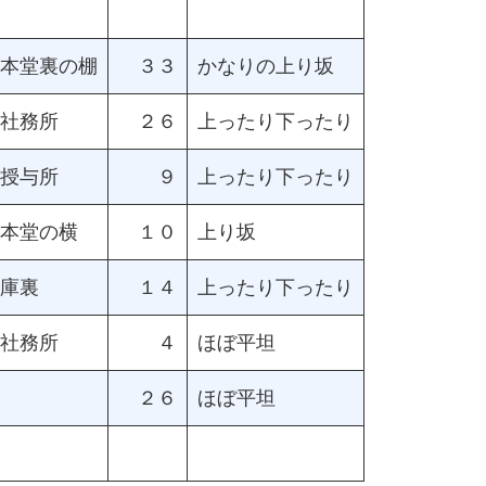
本堂裏の棚
３３
かなりの上り坂
社務所
２６
上ったり下ったり
授与所
９
上ったり下ったり
本堂の横
１０
上り坂
庫裏
１４
上ったり下ったり
社務所
４
ほぼ平坦
２６
ほぼ平坦