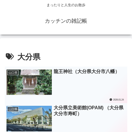
まったりと人生のお散歩
カッチンの雑記帳
大分県
龍王神社（大分県大分市八幡）
山口県
2026.01.24
大分県立美術館(OPAM) （大分県
山口県
大分市寿町）