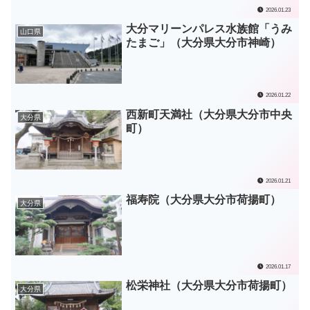
2026.01.23
大分マリーンパレス水族館「うみ
山口県
たまご」（大分県大分市神崎）
2026.01.22
西新町天満社（大分県大分市中央
大分県
町）
2026.01.21
福寿院（大分県大分市荷揚町）
大分県
2026.01.17
松栄神社（大分県大分市荷揚町）
大分県