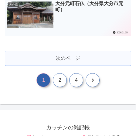
大分元町石仏（大分県大分市元
大分県
町）
2026.01.05
次のページ
次
1
2
4
へ
カッチンの雑記帳