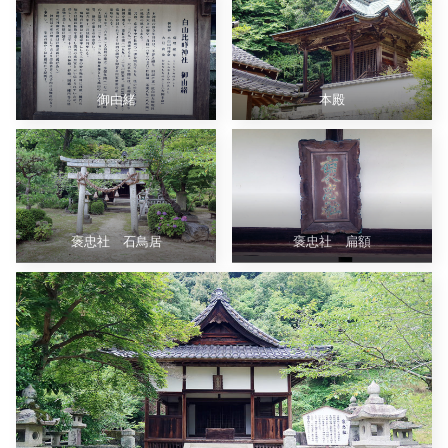
御由緒
本殿
褒忠社 石鳥居
褒忠社 扁額