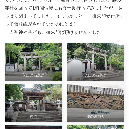
寺社を回って1時間位後にもう一度行ってみましたが、や
っぱり閉まってました。（しっかりと、「御朱印受付所」
って張り紙がされていたのに(;_;) ）
吉香神社共ども、御朱印は頂けませんでした。
入口の石鳥居
入口の石鳥居
神門
龍の宮彫り