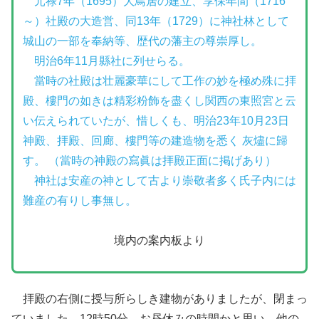
元禄7年（1695）大鳥居の建立、享保年間（1716
～）社殿の大造営、同13年（1729）に神社林として
城山の一部を奉納等、歴代の藩主の尊崇厚し。
明治6年11月縣社に列せらる。
當時の社殿は壮麗豪華にして工作の妙を極め殊に拝
殿、樓門の如きは精彩粉飾を盡くし関西の東照宮と云
い伝えられていたが、惜しくも、明治23年10月23日
神殿、拝殿、回廊、樓門等の建造物を悉く 灰燼に歸
す。 （當時の神殿の寫眞は拝殿正面に掲げあり）
神社は安産の神として古より崇敬者多く氏子内には
難産の有りし事無し。
境内の案内板より
拝殿の右側に授与所らしき建物がありましたが、閉まっ
ていました。12時50分、お昼休みの時間かと思い、他の