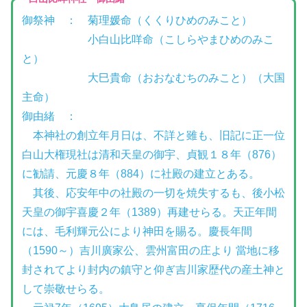
御祭神 ： 菊理媛命（くくりひめのみこと）
小白山比咩命（こしらやまひめのみこ
と）
大巳貴命（おおなむちのみこと）（大国
主命）
御由緒 ：
本神社の創立年月日は、不詳と雖も、旧記に正一位
白山大権現社は清和天皇の御宇、貞観１８年（876）
に勧請、元慶８年（884）に社殿の建立とある。
其後、応安年中の社殿の一切を焼失するも、後小松
天皇の御宇喜慶２年（1389）再建せらる。天正年間
には、毛利輝元公により神田を賜る。慶長年間
（1590～）吉川廣家公、雲州富田の庄より 當地に移
封されてより封内の鎮守と仰ぎ吉川家歴代の産土神と
して崇敬せらる。