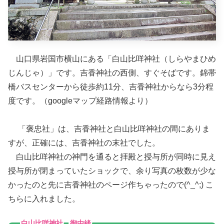
山口県岩国市横山にある「白山比咩神社（しらやまひめ
じんじゃ）」です。吉香神社の西側、すぐそばです。錦帯
橋バスセンターから徒歩約11分、吉香神社からなら3分程
度です。（googleマップ経路情報より）
「褒忠社」は、吉香神社と白山比咩神社の間にありま
すが、正確には、吉香神社の末社でした。
白山比咩神社の神門を通ると拝殿と授与所が同時に見え
授与所が閉まっていたショックで、余り写真の枚数が少な
かったのと先に吉香神社のページ作ちゃったので(^_^;) こ
ちらに入れました。
白山比咩神社 御由緒