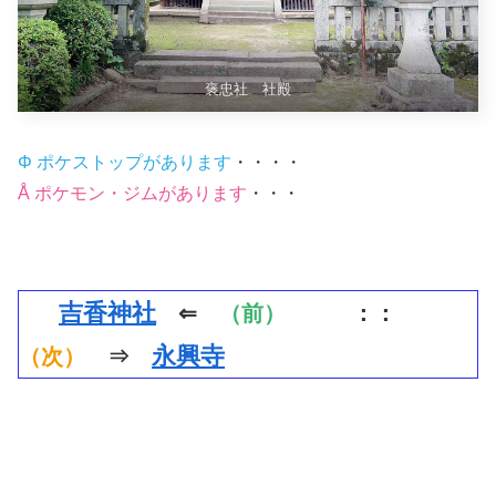
褒忠社 社殿
Φ ポケストップがあります
・・・・
Å ポケモン・ジムがあります
・・・
吉香神社
⇐
（前）
：：
永興寺
（次）
⇒