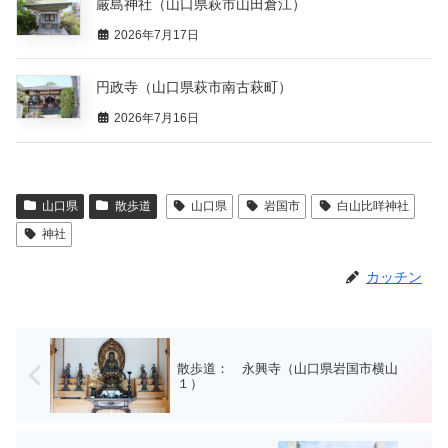
厳島神社（山口県萩市山田倉江）
2026年7月17日
円政寺（山口県萩市南古萩町）
2026年7月16日
山口県
散歩道
山口県
岩国市
白山比咩神社
神社
カッチン
散歩道： 永興寺（山口県岩国市横山
１）