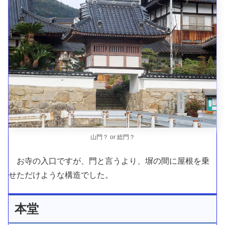
山門？ or 総門？
お寺の入口ですが、門と言うより、塀の間に屋根を乗
せただけような構造でした。
本堂