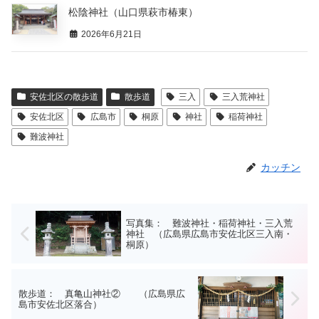
松陰神社（山口県萩市椿東）
2026年6月21日
安佐北区の散歩道
散歩道
三入
三入荒神社
安佐北区
広島市
桐原
神社
稲荷神社
難波神社
カッチン
写真集： 難波神社・稲荷神社・三入荒
神社 （広島県広島市安佐北区三入南・
桐原）
散歩道： 真亀山神社② （広島県広
島市安佐北区落合）