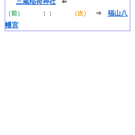
三蔵稲荷神社
⇐
福山八
（前）
：：
（次）
⇒
幡宮