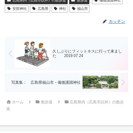
広島県内（広島市以外）の散歩道
散歩道
備後護国神社
安部神社
広島県
神社
福山市
カッチン
久しぶりにフィットネスに行って来まし
た 2019.07.24
写真集： 広島県福山市・備後護国神社
ホーム
散歩道
広島県内（広島市以外）の散歩
道