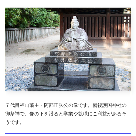
７代目福山藩主・阿部正弘公の像です。備後護国神社の
御祭神で、像の下を潜ると学業や就職にご利益があるそ
うです。