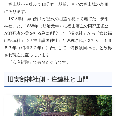
福山駅から徒歩で10分程、駅前、直ぐの福山城の裏側
にあります。
1813年に福山藩主が歴代の祖霊を祀って建てた「安部
神社」と、1868年（明治元年）に福山藩主の阿部正垣公
が戦死者の霊を祀る為に創設した「招魂社」から「官祭福
山招魂社」⇒「福山護国神社」と改称された２社が、１９
５７年（昭和３２年）に合併して「備後護国神社」と改称
され現在に至っています。
「安産祈願」で有名だそうです。
旧安部神社側・注連柱と山門