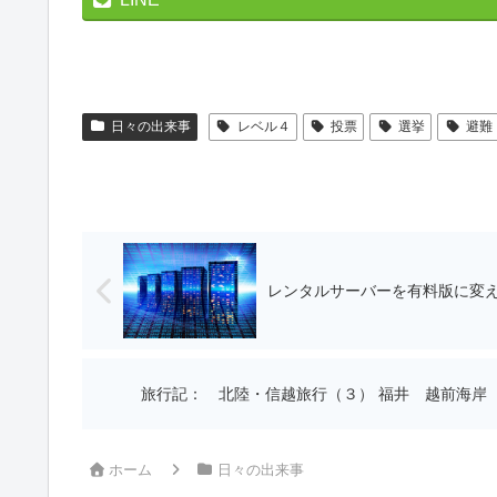
日々の出来事
レベル４
投票
選挙
避難
旅行記： 北陸・信越旅行（
ホーム
日々の出来事