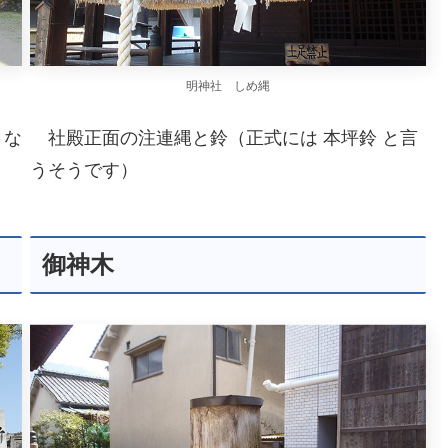
明神社 しめ縄
うな
社殿正面の注連縄と鈴（正式には 本坪鈴 と言
うそうです）
御神木