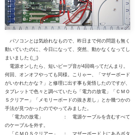
パソコンとは気紛れなもので、昨日まで何の問題も無く
動いていたのに、今日になって、突然、動かなくなってし
まいました (;_;)
電源オンしたら、短いビープ音が4回鳴ってだんまり。
何回、オンオフやっても同様。こりゃー、「マザーボード
がいかれたかな？」と修理に出す事も覚悟したのですが、
タブレットで色々と調べていたら「電力の放電」「ＣＭＯ
Ｓクリアー」「メモリーボードの抜き差し」とか幾つかの
手法が見つかったのでやってみました。
「電力の放電」 ： 電源ケーブルを含むすべて
のケーブルを外す。
「ＣＭＯＳクリアー」 ： マザーボード上にあるボタ