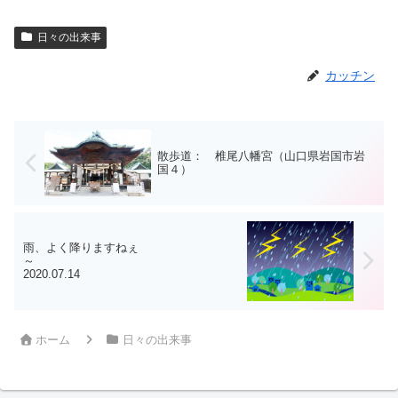
日々の出来事
カッチン
散歩道： 椎尾八幡宮（山口県岩国市岩
国４）
雨、よく降りますねぇ
～
2020.07.14
ホーム
日々の出来事