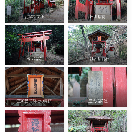
お産稲荷社
出世稲荷
出世稲荷
三狐呂稲荷社
三狐呂稲荷社の扁額
玉成稲荷社