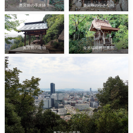
奥宮前の手水鉢？
奥宮横の小さな祠
奥宮前の建物
金光稲荷神社奥宮
奥宮からの風景