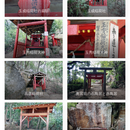
玉成稲荷社の扁額
玉成稲荷社
玉秀稲荷大神
玉秀稲荷大神
高彦稲荷社
奥宮前の石鳥居と赤鳥居