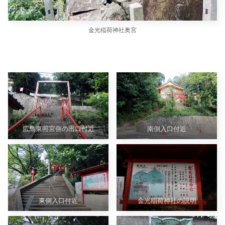
金光稲荷神社奥宮
広島東照宮側の出口付近
南側入口付近
東側入口付近
金光稲荷神社の説明