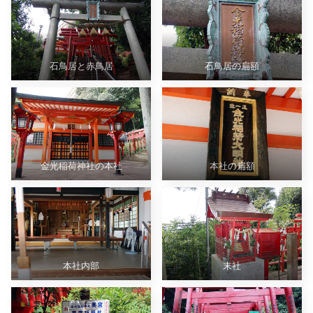
石鳥居と赤鳥居
石鳥居の扁額
金光稲荷神社の本社
本社の扁額
本社内部
末社