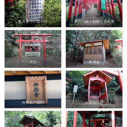
奥宮までの道のり
奥宮へ続く石段と赤鳥居
末社
神輿舎
神輿舎の扁額
お産稲荷社