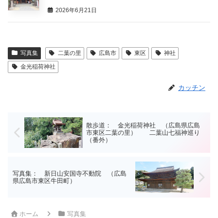
2026年6月21日
写真集
二葉の里
広島市
東区
神社
金光稲荷神社
カッチン
散歩道： 金光稲荷神社 （広島県広島
市東区二葉の里） 二葉山七福神巡り
（番外）
写真集： 新日山安国寺不動院 （広島
県広島市東区牛田町）
ホーム
写真集