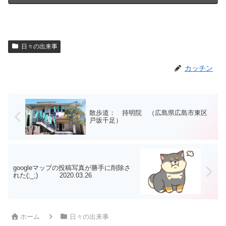
日々の出来事
カッチン
散歩道： 持明院 （広島県広島市東区
戸坂千足）
googleマップの投稿写真が勝手に削除さ
れた(;_;) 2020.03.26
ホーム
日々の出来事