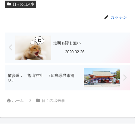
日々の出来事
カッチン
油断も隙も無い
2020.02.26
散歩道： 亀山神社 （広島県呉市清
水）
ホーム
日々の出来事