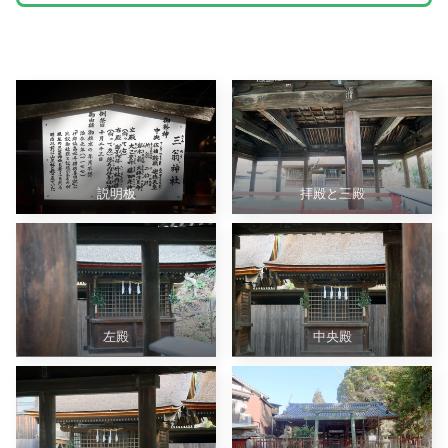
説明板
拝殿と三殿
左殿
中央殿