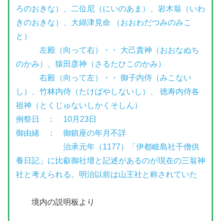
ろのおきな）、二位尼（にいのあま）、岩木翁（いわ
きのおきな）、大綿津見命 （おおわだつみのみこ
と）
左殿（向って右）・・ 大己貴神（おおなぬち
のかみ）、猿田彦神（さるたひこのかみ）
右殿（向って左）・・ 御子内侍（みこない
し）、竹林内侍（たけばやしないし）、 徳寿内侍各
祖神（とくじゅないしかくそしん）
例祭日 ： 10月23日
御由緒 ： 御鎮座の年月不詳
治承元年（1177）「伊都岐島社千僧供
養日記」に比叡御社壇と記述があるのが現在の三翁神
社と考えられる。明治以前は山王社と称されていた
境内の説明板より