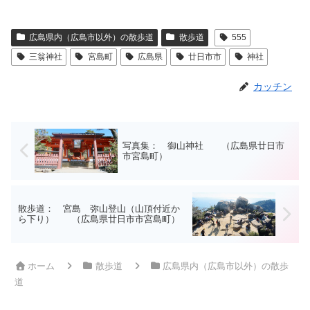
広島県内（広島市以外）の散歩道
散歩道
555
三翁神社
宮島町
広島県
廿日市市
神社
カッチン
写真集： 御山神社 （広島県廿日市
市宮島町）
散歩道： 宮島 弥山登山（山頂付近か
ら下り） （広島県廿日市市宮島町）
ホーム
散歩道
広島県内（広島市以外）の散歩
道