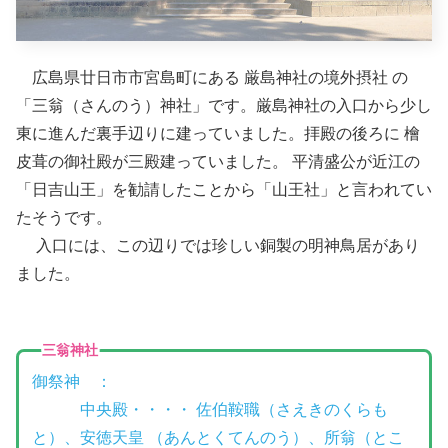
広島県廿日市市宮島町にある 厳島神社の境外摂社 の
「三翁（さんのう）神社」です。厳島神社の入口から少し
東に進んだ裏手辺りに建っていました。拝殿の後ろに 檜
皮葺の御社殿が三殿建っていました。 平清盛公が近江の
「日吉山王」を勧請したことから「山王社」と言われてい
たそうです。
入口には、この辺りでは珍しい銅製の明神鳥居があり
ました。
三翁神社
御祭神 ：
中央殿・・・・ 佐伯鞍職（さえきのくらも
と）、安徳天皇 （あんとくてんのう）、所翁（とこ