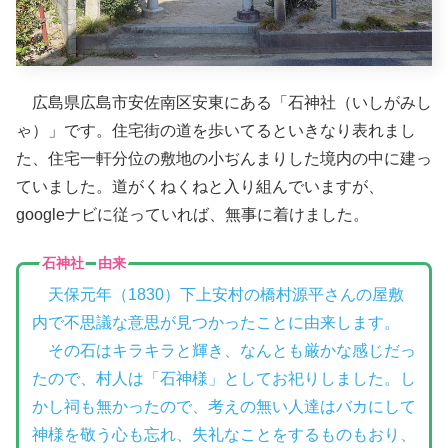
広島県広島市安佐南区安東にある「石神社（いしがみし
ゃ）」です。住宅街の道を歩いてるといきなり表れまし
た、住宅一軒分位の敷地の小ぢんまりした境内の中に建っ
ていました。道がくねくねと入り組んでいますが、
googleナビに従っていれば、無事に着けました。
石神社 由来
天保元年（1830）下上安村の橋村源平さんの屋敷
内で不思議な意思が見つかったことに由来します。
その石はキラキラと輝き、なんとも厳かな感じだっ
たので、村人は「石神様」としてお祀りしました。し
かし祠も無かったので、考えの無い人達はバカにして
神様を敬う心も忘れ、失礼なことをするものもおり、