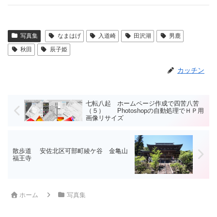
写真集
なまはげ
入道崎
田沢湖
男鹿
秋田
辰子姫
カッチン
七転八起 ホームページ作成で四苦八苦
（５） Photoshopの自動処理でＨＰ用
画像リサイズ
散歩道 安佐北区可部町綾ケ谷 金亀山
福王寺
ホーム
写真集