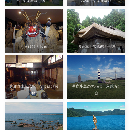
ななまはげ像
ぶ様々ななまはげ
なまはげのお面
男鹿真山伝承館の外観
男鹿真山伝承館 なまはげ習
男鹿半島の先っぽ 入道埼灯
俗
台