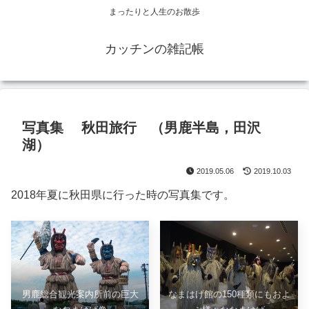
まったりと人生のお散歩
カッチンの雑記帳
写真集 秋田旅行 （男鹿半島，田沢
湖）
2019.05.06
2019.10.03
2018年夏に秋田県に行った時の写真集です。
男鹿総合観光案内所前の巨大
なまはげ館の150種類にもおよ