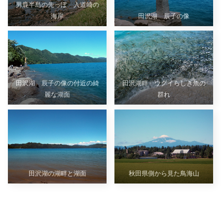
男鹿半島の先っぽ 入道崎の
海岸
田沢湖 辰子の像
田沢湖 辰子の像の付近の綺
田沢湖畔 ウグイらしき魚の
麗な湖面
群れ
田沢湖の湖畔と湖面
秋田県側から見た鳥海山