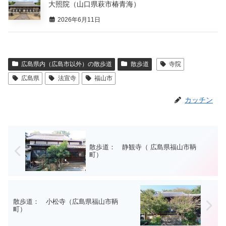
大照院（山口県萩市椿青海）
2026年6月11日
広島県内（広島市以外）の散歩道
散歩道
寺院
広島県
法宣寺
福山市
カッチン
散歩道： 静観寺（ 広島県福山市鞆
町）
散歩道： 小松寺（広島県福山市鞆
町）