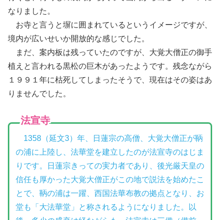
なりました。
お寺と言うと塀に囲まれているというイメージですが、
境内が広いせいか開放的な感じでした。
まだ、案内板は残っていたのですが、大覚大僧正の御手
植えと言われる黒松の巨木があったようです。残念ながら
１９９１年に枯死してしまったそうで、現在はその姿はあ
りませんでした。
法宣寺
1358（延文3）年、日蓮宗の高僧、大覚大僧正が鞆
の浦に上陸し、法華堂を建立したのが法宣寺のはじま
りです。日蓮宗きっての実力者であり、後光厳天皇の
信任も厚かった大覚大僧正がこの地で説法を始めたこ
とで、鞆の浦は一躍、西国法華布教の拠点となり、お
堂も「大法華堂」と称されるようになりました。以