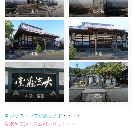
山門
標石柱
本堂
本堂
本堂 扁額
石仏
Φ ポケストップがあります
・・・・
Å ポケモン・ジムがあります
・・・