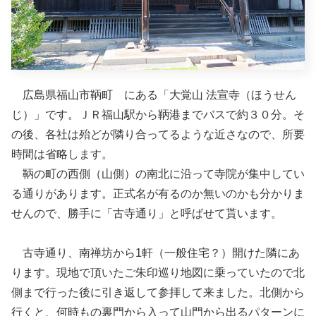
広島県福山市鞆町 にある「大覚山 法宣寺（ほうせん
じ）」です。ＪＲ福山駅から鞆港までバスで約３０分。そ
の後、各社は殆どが隣り合ってるような近さなので、所要
時間は省略します。
鞆の町の西側（山側）の南北に沿って寺院が集中してい
る通りがあります。正式名が有るのか無いのかも分かりま
せんので、勝手に「古寺通り」と呼ばせて貰います。
古寺通り、南禅坊から1軒（一般住宅？）開けた隣にあ
ります。現地で頂いたご朱印巡り地図に乗っていたので北
側まで行った後に引き返して参拝して来ました。北側から
行くと、何時もの裏門から入って山門から出るパターンに