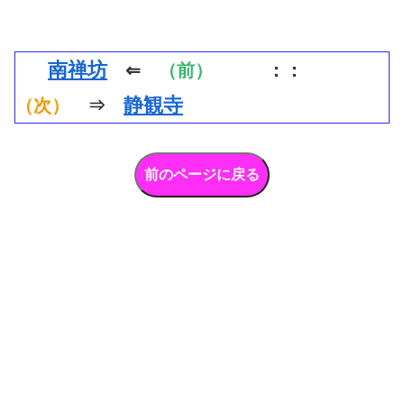
南禅坊
⇐
（前）
：：
静観寺
（次）
⇒