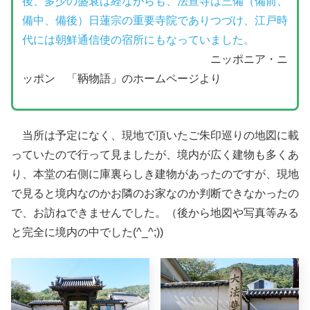
後、多少の盛衰は経ながらも、法宣寺は三備（備前、
備中、備後）日蓮宗の重要寺院でありつづけ、江戸時
代には朝鮮通信使の宿所にもなっていました。
ニッポニア・ニ
ッポン 「鞆物語」のホームページより
当所は予定になく、現地で頂いたご朱印巡りの地図に載
っていたので行って見ましたが、境内が広く建物も多くあ
り、本堂の右側に庫裏らしき建物があったのですが、現地
で見ると境内なのかお隣のお家なのか判断できなかったの
で、お訪ねできませんでした。（後から地図や写真等みる
と完全に境内の中でした(^_^;))