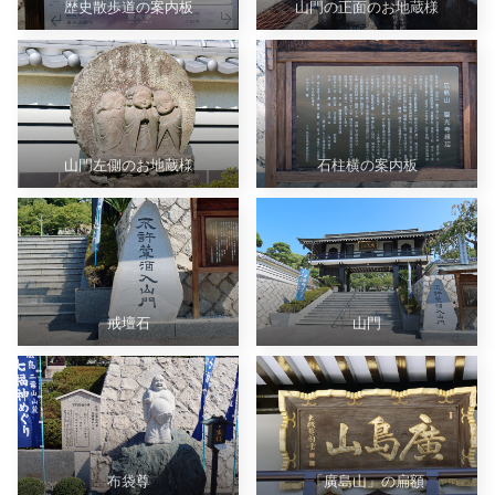
歴史散歩道の案内板
山門の正面のお地蔵様
山門左側のお地蔵様
石柱横の案内板
戒壇石
山門
布袋尊
「廣島山」の扁額