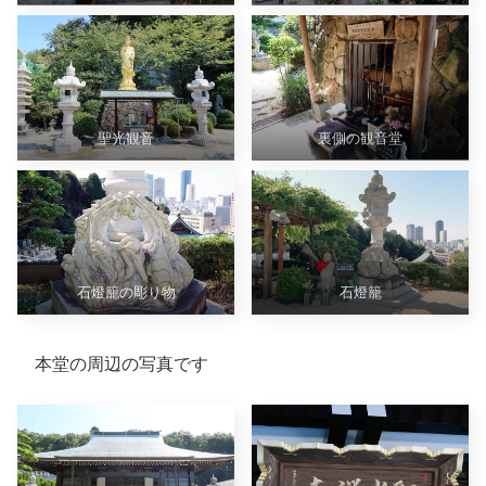
聖光観音
裏側の観音堂
石燈籠の彫り物
石燈籠
本堂の周辺の写真です