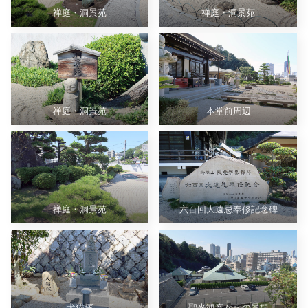
禅庭・洞景苑
禅庭・洞景苑
禅庭・洞景苑
本堂前周辺
禅庭・洞景苑
六百回大遠忌奉修記念碑
犬猫塚
聖光観音からの景観