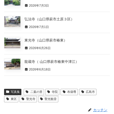
2026年7月3日
弘法寺（山口県萩市土原３区）
2026年7月1日
東光寺（山口県萩市椿東）
2026年6月26日
龍蔵寺（ 山口県萩市椿東中津江）
2026年6月18日
写真集
二葉の里
寺院
布袋尊
広島市
東区
聖光寺
聖光観音
カッチン