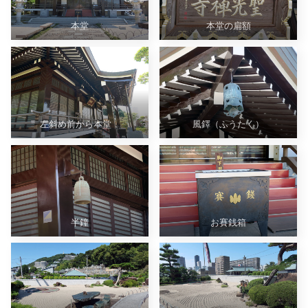
本堂
本堂の扁額
左斜め前から本堂
風鐸（ふうたく）
半鐘
お賽銭箱