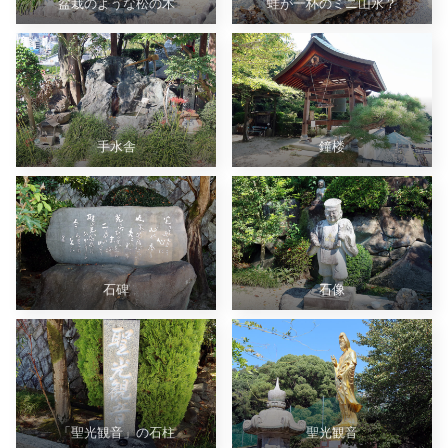
盆栽のような松の木
蛙が一杯のミニ山水？
手水舎
鐘楼
石碑
石像
「聖光観音」の石柱
聖光観音