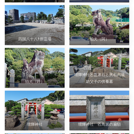
四国八十八ｹ所霊場
狛犬（阿）
増輝神社と盥漱石と大石内蔵
狛犬（吽）
助父子の供養墓
増輝神社
増輝神社 石鳥居の扁額