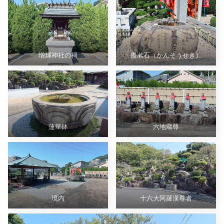
増輝神社の祠
盥漱石（かんそうせき）
蓮華鉢
六地蔵尊
境内
十六大阿羅漢尊者